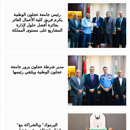
July
29,
2026
رئيس جامعة عجلون الوطنية
يكرم فريق كلية الأعمال الفائز
بجائزة أفضل حلول لإدارة
المشاريع على مستوى المملكة
July
28,
2026
مدير شرطة عجلون يزور جامعة
عجلون الوطنية ويلتقي رئيسها
July
28,
2026
“اليرموك” وبالشراكة مع
“حكيم” تطلق مشروع تطوير