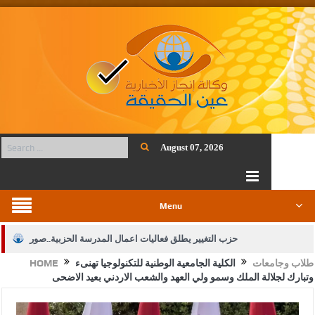
August 07, 2026
Menu
حزب التغيير يطلق فعاليات اعمال المدرسة الحزبية..صور
طلاب وجامعات
الكلية الجامعية الوطنية للتكنولوجيا تهنىء
HOME
الجيش يفتح باب التجنيد لحملة البكالوريوس في الحقوق والقانون
وتبارك لجلالة الملك وسمو ولي العهد والشعب الاردني بعيد الاضحى
بيان اجتماع عمّان:دعم الوصاية الهاشمية التاريخية على المقدسات