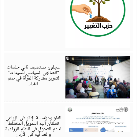
أ
6
عجلون تستضيف ثاني جلسات
“الصالون السياسي للسيدات”
لتعزيز مشاركة المرأة في صنع
القرار
أ
6
الفاو ومؤسسة الإقراض الزراعي
تطلقان آلية التمويل المختلط
لدعم التحول في النظم الزراعية
والغذائية في الأردن