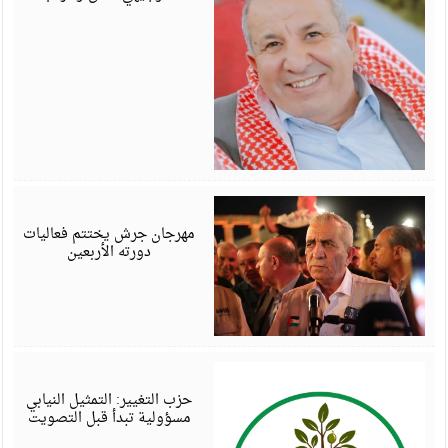
أ
6
مهرجان جرش يختتم فعاليات
دورته الأربعين
أ
6
حزب التغيير: التمثيل النيابي
مسؤولية تبدأ قبل التصويت