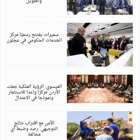
والطويل
أ
6
سميرات يفتتح رسميًا مركز
الخدمات الحكومي في عجلون
أ
6
العيسوي: الرؤية الملكية جعلت
الأردن مركزا واعدا للاستثمار
ونموذجا في الاعتدال
أ
6
الأمن مع اقتراب نتائج
التوجيهي: رصد وضبط أي
مخالفة