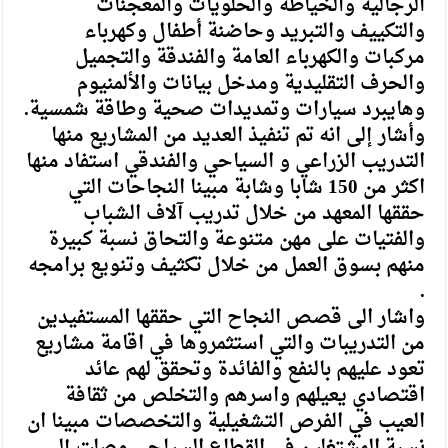
الرجالية والخياطة والحلويات والمعجنات
والتكييف والتبريد وحاضنة أطفال وكهرباء
مركبات والكهرباء العامة والفندقة والتجميل
والحرف التقليدية ومدخل بيانات والألمنيوم
وهايبرد سيارات وتمديدات صحية وطاقة شمسية.
وأشار إلى انه تم تنفيذ العديد من المشاريع منها
التدريب الزراعي و السياحي والفندقي استفاد منها
اكثر من 150 شابا وشابة مبينا النجاحات التي
حققها المعهد من خلال تدريب آلاف الشباب
والفتيات على مهن متنوعة والتحاق نسبة كبيرة
منهم بسوق العمل من خلال تكثيف وتنويع برامجه
.
واشار الى قصص النجاح التي حققها المستفيدين
من التدريبات والتي استثمروها في اقامة مشاريع
تعود عليهم بالنفع والفائدة وتحقق لهم عائد
اقتصادي يعيلهم واسرهم والتخلص من ثقافة
العيب في الفرص التشغيلية والتخصصات مبينا ان