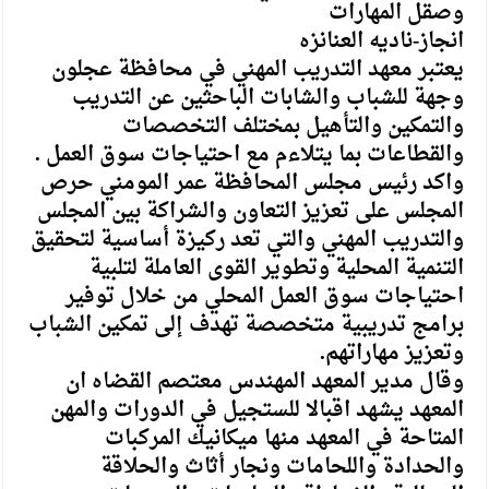
وصقل المهارات
انجاز-ناديه العنانزه
يعتبر معهد التدريب المهني في محافظة عجلون
وجهة للشباب والشابات الباحثين عن التدريب
والتمكين والتأهيل بمختلف التخصصات
والقطاعات بما يتلاءم مع احتياجات سوق العمل .
واكد رئيس مجلس المحافظة عمر المومني حرص
المجلس على تعزيز التعاون والشراكة بين المجلس
والتدريب المهني والتي تعد ركيزة أساسية لتحقيق
التنمية المحلية وتطوير القوى العاملة لتلبية
احتياجات سوق العمل المحلي من خلال توفير
برامج تدريبية متخصصة تهدف إلى تمكين الشباب
وتعزيز مهاراتهم.
وقال مدير المعهد المهندس معتصم القضاه ان
المعهد يشهد اقبالا للستجيل في الدورات والمهن
المتاحة في المعهد منها ميكانيك المركبات
والحدادة واللحامات ونجار أثاث والحلاقة