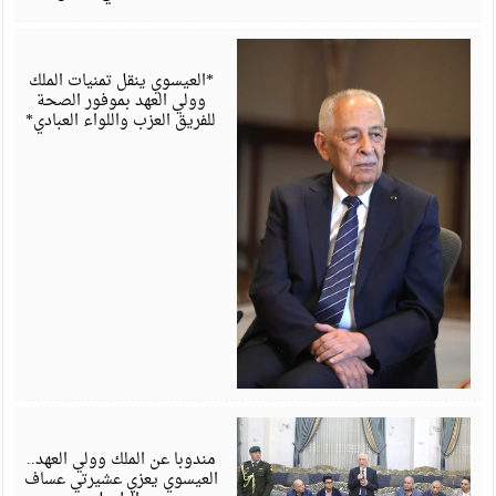
أ
6
*العيسوي ينقل تمنيات الملك
وولي العهد بموفور الصحة
للفريق العزب واللواء العبادي*
أ
6
مندوبا عن الملك وولي العهد..
العيسوي يعزي عشيرتي عساف