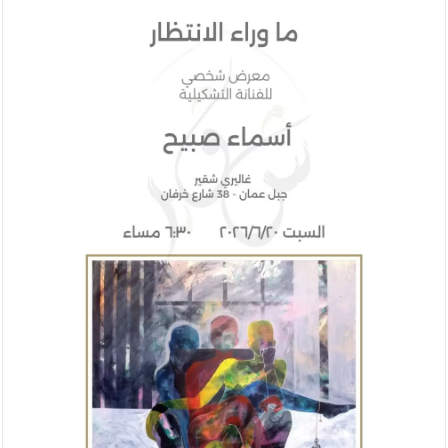
الإسلامية والمسيحية
الأمن يتلف 16 مليون حبة كبتاجون و1480 كغم مواد مخدرة
النواب يقر مشروع تعديل قانون الملكية العقارية
القاضي يلتقي رؤساء تحرير الصحف اليومية ويؤكد حرص مجلس النواب
على شراكة فاعلة مع الإعلام
دعوة المكلفين بخدمة العلم (الدفعة الثالثة) إلى مراجعة منصة خدمة
العلم
الملك يلتقي مجموعة من رفاق السلاح
الملك يتلقى اتصالا هاتفيا من العاهل البحريني
القاضي محمود أحمد فريحات.. مبارك ومزيدا من التوفيق