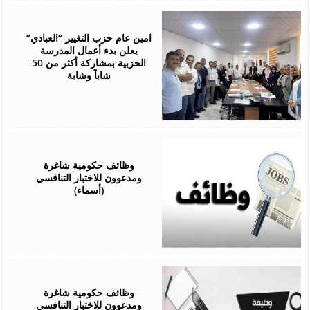
June
06,
2026
امين عام حزب التغيير “العبادي”
يعلن بدء أعمال المدرسة
الحزبية بمشاركة أكثر من 50
شاباً وشابة
April
27,
2026
وظائف حكومية شاغرة
ومدعوون للاختبار التنافسي
(أسماء)
April
22,
2026
وظائف حكومية شاغرة
ومدعوون للاختبار التنافسي