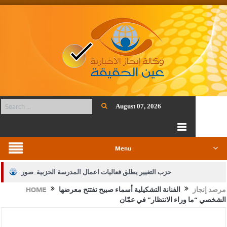
August 07, 2026
Menu
حزب التغيير يطلق فعاليات اعمال المدرسة الحزبية..صور
مرصد إنجاز
الفنانة التشكيلية أسماء صبيح تفتتح معرضها
HOME
الجيش يفتح باب التجنيد لحملة البكالوريوس في الحقوق والقانون
الشخصي “ما وراء الانتظار” في عمّان
بيان اجتماع عمّان:دعم الوصاية الهاشمية التاريخية على المقدسات