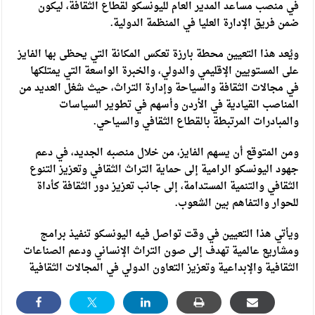
في منصب مساعد المدير العام لليونسكو لقطاع الثقافة، ليكون
ضمن فريق الإدارة العليا في المنظمة الدولية.
ويُعد هذا التعيين محطة بارزة تعكس المكانة التي يحظى بها الفايز
على المستويين الإقليمي والدولي، والخبرة الواسعة التي يمتلكها
في مجالات الثقافة والسياحة وإدارة التراث، حيث شغل العديد من
المناصب القيادية في الأردن وأسهم في تطوير السياسات
والمبادرات المرتبطة بالقطاع الثقافي والسياحي.
ومن المتوقع أن يسهم الفايز، من خلال منصبه الجديد، في دعم
جهود اليونسكو الرامية إلى حماية التراث الثقافي وتعزيز التنوع
الثقافي والتنمية المستدامة، إلى جانب تعزيز دور الثقافة كأداة
للحوار والتفاهم بين الشعوب.
ويأتي هذا التعيين في وقت تواصل فيه اليونسكو تنفيذ برامج
ومشاريع عالمية تهدف إلى صون التراث الإنساني ودعم الصناعات
الثقافية والإبداعية وتعزيز التعاون الدولي في المجالات الثقافية