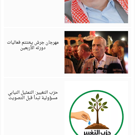
أ
6
مهرجان جرش يختتم فعاليات
دورته الأربعين
أ
6
حزب التغيير: التمثيل النيابي
مسؤولية تبدأ قبل التصويت