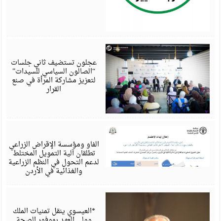
أ
6
عجلون تستضيف ثاني جلسات
“الصالون السياسي للسيدات”
لتعزيز مشاركة المرأة في صنع
القرار
أ
6
الفاو ومؤسسة الإقراض الزراعي
تطلقان آلية التمويل المختلط
لدعم التحول في النظم الزراعية
والغذائية في الأردن
أ
6
*العيسوي ينقل تمنيات الملك
وولي العهد بموفور الصحة