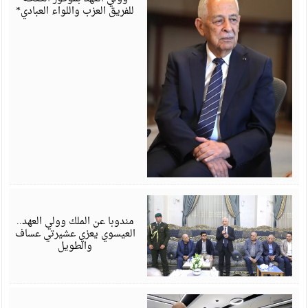
للفريق العزب واللواء العبادي*
أ
6
مندوبا عن الملك وولي العهد..
العيسوي يعزي عشيرتي عساف
والطويل
أ