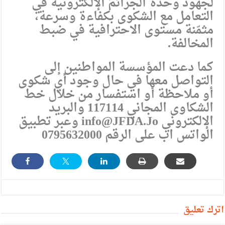
لجهود وحدة الجرائم الإلكترونية في
التعامل مع الشكوى بكفاءة وسرعة،
مثمّنة مستوى الاحترافية في ضبط
المخالفة.
كما دعت المؤسسة المواطنين إلى
التواصل معها في حال وجود أي شكوى
أو ملاحظة أو استفسار من خلال خط
الشكاوى المجاني 117114 والبريد
الإلكتروني info@JFDA.Jo وعبر تطبيق
الواتس اب على الرقم 0795632000
أترك تعليق