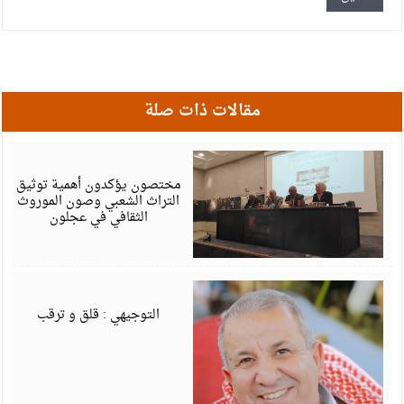
مقالات ذات صلة
أ
6
مختصون يؤكدون أهمية توثيق
التراث الشعبي وصون الموروث
الثقافي في عجلون
أ
6
التوجيهي : قلق و ترقب