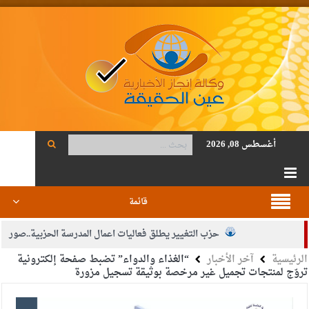
أغسطس 08, 2026
قائمة
حزب التغيير يطلق فعاليات اعمال المدرسة الحزبية..صور
الرئيسية
آخر الأخبار
“الغذاء والدواء” تضبط صفحة إلكترونية
الجيش يفتح باب التجنيد لحملة البكالوريوس في الحقوق والقانون
تروّج لمنتجات تجميل غير مرخصة بوثيقة تسجيل مزورة
بيان اجتماع عمّان:دعم الوصاية الهاشمية التاريخية على المقدسات