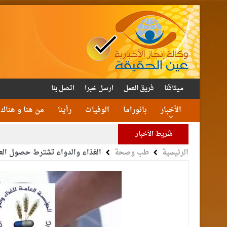
ميثاقنا
فريق العمل
ارسل خبرا
اتصل بنا
الأخبار
بانوراما
الوفيات
رأينا
من هنا و هناك
شريط الأخبار
الرئيسية
طب وصحة
الغذاء والدواء تشترط حصول ال
الأمن يتلف 16 مليون حبة كبتا
القاضي
الملك يتلقى اتصالا هات