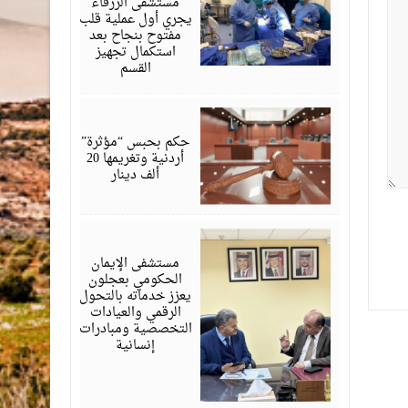
مستشفى الزرقاء
يجري أول عملية قلب
مفتوح بنجاح بعد
استكمال تجهيز
القسم
يونيو
01,
2026
حكم بحبس “مؤثرة”
أردنية وتغريمها 20
ألف دينار
مايو
28,
2026
مستشفى الإيمان
الحكومي بعجلون
يعزز خدماته بالتحول
الرقمي والعيادات
التخصصية ومبادرات
إنسانية