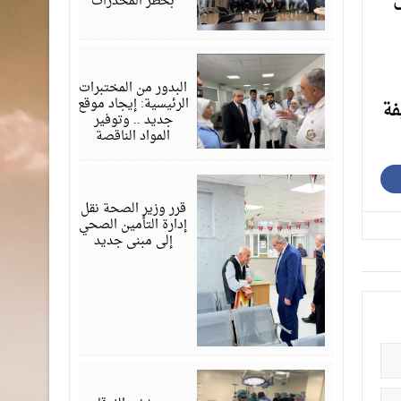
ى
بخطر المخدرات
يونيو
24,
2026
البدور من المختبرات
الرئيسية: إيجاد موقع
فة
جديد .. وتوفير
المواد الناقصة
يونيو
09,
2026
قرر وزير الصحة نقل
إدارة التأمين الصحي
إلى مبنى جديد
يونيو
01,
2026