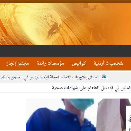
شخصيات أردنية
كواليس
مؤسسات رائدة
مجتمع إنجاز
الجيش يفتح باب التجنيد لحملة البكالوريوس في الحقوق والقانو
عاملين في توصيل الطعام على شهادات صحية
جون و1480 كغم مواد مخدرة
بيان اجتماع عمّان:دع
 يلتقي رؤساء تحرير الصحف اليومية ويؤكد حرص مجلس النواب على شراكة فاعلة م
فيا من العاهل البحريني
الملك يلتقي مجموعة من رفاق السلاح
دعوة ال