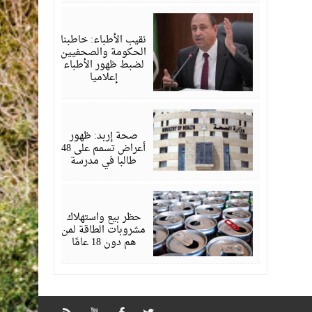
مايو
12,
2026
نقيب الأطباء: خاطبنا
الحكومة والصحفيين
لضبط ظهور الأطباء
إعلاميا
مايو
07,
2026
صحة إربد: ظهور
أعراض تسمم على 48
طالبا في مدرسة
أبريل
29,
2026
حظر بيع واستهلاك
مشروبات الطاقة لمن
هم دون 18 عامًا