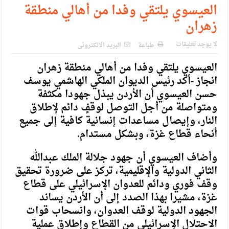
الإسلامية والمسيحية
العيسوي يلتقي وفدا من أهالي منطقة
زهران
الأمن يتلف 16 مليون حبة كبتاجون و1480 كغم مواد مخدرة
النواب يقر مشروع تعديل قانون الملكية العقارية
لا يوجد تعليقات
طباعة
البريد الالكترونى
القاضي يلتقي رؤساء تحرير الصحف اليومية ويؤكد حرص مجلس
العيسوي يلتقي وفدا من أهالي منطقة زهران
انجاز -أكد رئيس الديوان الملكي الهاشمي يوسف
النواب على شراكة فاعلة مع الإعلام
حسن العيسوي أن الأردن يبذل جهودا مكثفة
دعوة المكلفين بخدمة العلم (الدفعة الثالثة) إلى مراجعة منصة خدمة
ومتواصلة من أجل التوصل لوقفٍ دائم لإطلاق
النار، وإيصال مساعدات إنسانية كافية إلى جميع
العلم
أنحاء قطاع غزة، وبشكل مستدام.
الملك يلتقي مجموعة من رفاق السلاح
وأضاف العيسوي أن جهود جلالة الملك عبدالله
الملك يتلقى اتصالا هاتفيا من العاهل البحريني
الثاني الدولية والإقليمية، تركز على ضرورة تحقيق
القاضي محمود أحمد فريحات.. مبارك ومزيدا من التوفيق
وقف فوري ودائم للعدوان الإسرائيلي على قطاع
غزة، مشيرا بهذا الصدد إلى أن الأردن يساند
الجهود الدولية لوقف العدوان، وانسحاب قوات
الاحتلال الإسرائيلي من القطاع وإطلاق عملية