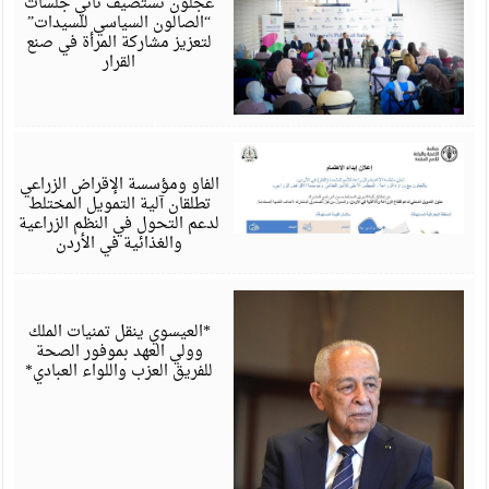
عجلون تستضيف ثاني جلسات
“الصالون السياسي للسيدات”
لتعزيز مشاركة المرأة في صنع
القرار
أ
6
الفاو ومؤسسة الإقراض الزراعي
تطلقان آلية التمويل المختلط
لدعم التحول في النظم الزراعية
والغذائية في الأردن
أ
6
*العيسوي ينقل تمنيات الملك
وولي العهد بموفور الصحة
للفريق العزب واللواء العبادي*