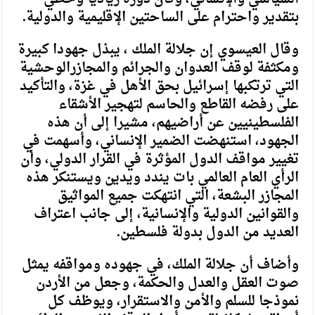
بتقدير واحترام على الساحتين الإقليمية والدولية.
وقال العيسوي إن جلالة الملك ، يبذل جهودا كبيرة
ومكثفة لوقف العدوان والجرائم والمجازرالوحشية
التي ترتكبها إسرائيل بحق الأهل في غزة، والتأكيد
على رفضه القاطع والحاسم لتهجير الأشقاء
الفلسطينيين عن أراضيهم، مشيرا إلى أن هذه
الجهود، استنهضت الضمير الإنساني، وأسهمت في
تغيير مواقف الدول المؤثرة في القرار الدولي، وأن
الرأي العام العالمي بات يندد ويدين ويستنكر هذه
المجازر البشعة، التي انتهكت جميع المواثيق
والقوانين الدولية والإنسانية، إلى جانب اعتراف
العديد من الدول بدولة فلسطين.
وأضاف أن جلالة الملك، في جهوده ومواقفه يمثل
صوت العقل والعدل والحكمة، وجعل من الأردن
نموذجا للسلم والأمن والاستقرار، ويوظف كل