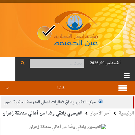
أغسطس 09, 2026
قائمة
حزب التغيير يطلق فعاليات اعمال المدرسة الحزبية..صور
الرئيسية
آخر الأخبار
العيسوي يلتقي وفدا من أهالي منطقة زهران
الجيش يفتح باب التجنيد لحملة البكالوريوس في الحقوق والقانون
بيان اجتماع عمّان:دعم الوصاية الهاشمية التاريخية على المقدسات