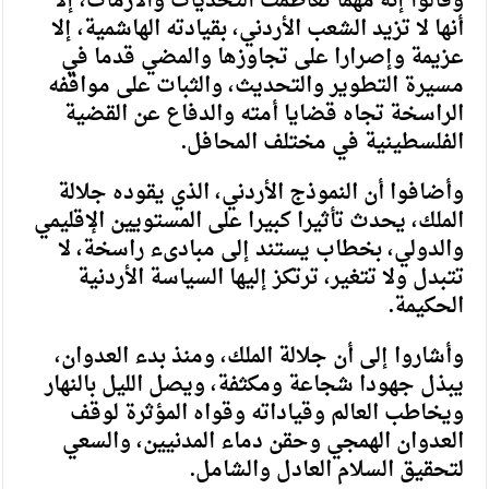
وقالوا إنه مهما تعاظمت التحديات والأزمات، إلأ
أنها لا تزيد الشعب الأردني، بقيادته الهاشمية، إلا
عزيمة وإصرارا على تجاوزها والمضي قدما في
مسيرة التطوير والتحديث، والثبات على مواقفه
الراسخة تجاه قضايا أمته والدفاع عن القضية
الفلسطينية في مختلف المحافل.
وأضافوا أن النموذج الأردني، الذي يقوده جلالة
الملك، يحدث تأثيرا كبيرا على المستويين الإقليمي
والدولي، بخطاب يستند إلى مبادىء راسخة، لا
تتبدل ولا تتغير، ترتكز إليها السياسة الأردنية
الحكيمة.
وأشاروا إلى أن جلالة الملك، ومنذ بدء العدوان،
يبذل جهودا شجاعة ومكثفة، ويصل الليل بالنهار
ويخاطب العالم وقياداته وقواه المؤثرة لوقف
العدوان الهمجي وحقن دماء المدنيين، والسعي
لتحقيق السلام العادل والشامل.