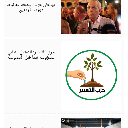
6
مهرجان جرش يختتم فعاليات
دورته الأربعين
أ
6
حزب التغيير: التمثيل النيابي
مسؤولية تبدأ قبل التصويت
أ
6