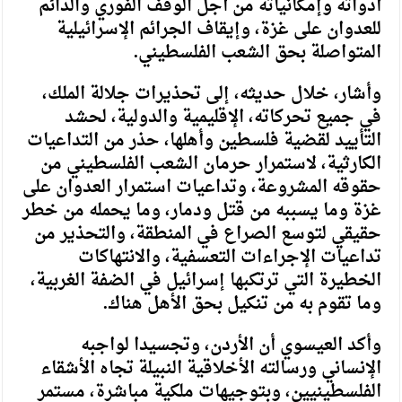
أدواته وإمكانياته من أجل الوقف الفوري والدائم
للعدوان على غزة، وإيقاف الجرائم الإسرائيلية
المتواصلة بحق الشعب الفلسطيني.
وأشار، خلال حديثه، إلى تحذيرات جلالة الملك،
في جميع تحركاته، الإقليمية والدولية، لحشد
التأييد لقضية فلسطين وأهلها، حذر من التداعيات
الكارثية، لاستمرار حرمان الشعب الفلسطيني من
حقوقه المشروعة، وتداعيات استمرار العدوان على
غزة وما يسببه من قتل ودمار، وما يحمله من خطر
حقيقي لتوسع الصراع في المنطقة، والتحذير من
تداعيات الإجراءات التعسفية، والانتهاكات
الخطيرة التي ترتكبها إسرائيل في الضفة الغربية،
وما تقوم به من تنكيل بحق الأهل هناك.
وأكد العيسوي أن الأردن، وتجسيدا لواجبه
الإنساني ورسالته الأخلاقية النبيلة تجاه الأشقاء
الفلسطينيين، وبتوجيهات ملكية مباشرة، مستمر