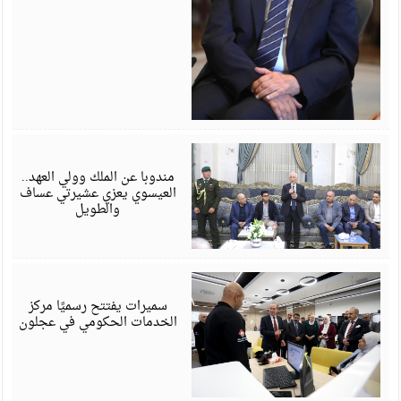
أ
6
مندوبا عن الملك وولي العهد..
العيسوي يعزي عشيرتي عساف
والطويل
أ
6
سميرات يفتتح رسميًا مركز
الخدمات الحكومي في عجلون