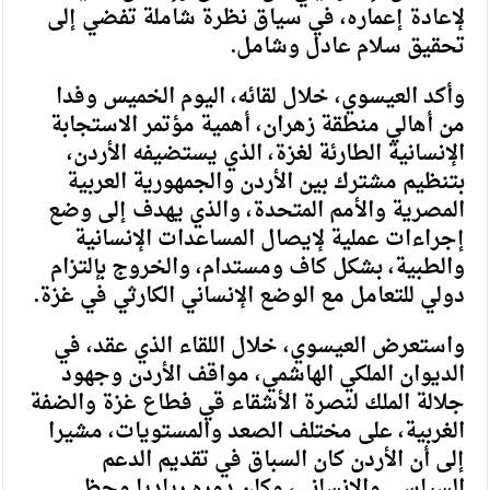
لإعادة إعماره، في سياق نظرة شاملة تفضي إلى
تحقيق سلام عادل وشامل.
وأكد العيسوي، خلال لقائه، اليوم الخميس وفدا
من أهالي منطقة زهران، أهمية مؤتمر الاستجابة
الإنسانية الطارئة لغزة، الذي يستضيفه الأردن،
بتنظيم مشترك بين الأردن والجمهورية العربية
المصرية والأمم المتحدة، والذي يهدف إلى وضع
إجراءات عملية لإيصال المساعدات الإنسانية
والطبية، بشكل كاف ومستدام، والخروج بإلتزام
دولي للتعامل مع الوضع الإنساني الكارثي في غزة.
واستعرض العيسوي، خلال اللقاء الذي عقد، في
الديوان الملكي الهاشمي، مواقف الأردن وجهود
جلالة الملك لنصرة الأشقاء قي فطاع غزة والضفة
الغربية، على مختلف الصعد والمستويات، مشيرا
إلى أن الأردن كان السباق في تقديم الدعم
السياسي والإنساني، وكان دوره رياديا وحظي