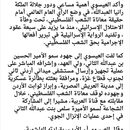
وأكد العيسوي أهمية مساعي ودور جلالة الملكة
رانيا العبدالله، في وضع الرأي العام العالمي أمام
حقيقة معاناة الشعب الفلسطيني، تحت وطأة
الاحتلال الإسرائيلي، منذ ما يزيد على سبعة عقود
، وتفنيد الرواية الإسرائيلية في تبرير أفعالها
الإجرامية بحق الشعب الفلسطيني.
كما لفت العيسوي إلى جهود سمو الأمير الحسين
بن عبدالله الثاني، ولي العهد، وإشرافه المباشر على
عملية تجهيز وإرسال مستشفى ميداني أردني ثاني
لجنوب قطاع غزة، ومرافقة بعثته بطائرة عسكرية
إلى مدينة العريش المصرية، وإبراز ثوابت الأردن
وجهوده لوقف معاناة الشعب الفلسطيني، خلال
مقابلته مع قناة العربية، مشيرا إلى المشاركة
الشجاعة لسمو الأميرة سلمى بنت عبدالله الثاني
في إحدى عمليات الإنزال الجوي.
وقال العيسوي أن الأردن، بقيادته الهاشمية،