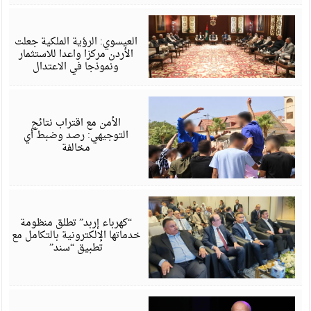
أ
6
العيسوي: الرؤية الملكية جعلت
الأردن مركزا واعدا للاستثمار
ونموذجا في الاعتدال
أ
6
الأمن مع اقتراب نتائج
التوجيهي: رصد وضبط أي
مخالفة
أ
6
“كهرباء إربد” تطلق منظومة
خدماتها الإلكترونية بالتكامل مع
تطبيق “سند”
أ