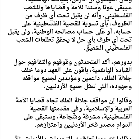
سيبقى عونا وسندا للأمة وقضاياها وللشعب
الفلسطيني، وأنه لن يقبل تحت أي ظرف من
الظروف، بأي تسوية للقضية الفلسطينية على
حسابه، أو على حساب مصالحه الوطنية، ولن يقبل
تحت أي ظرف بأي حل لا يحقق تطلعات الشعب
الفلسطيني الشقيق.
بدورهم، أكد المتحدثون وقوفهم والتفافهم حول
القيادة الهاشمية، باقون على العهد دوما خلف
جلالة الملك، داعمين ومؤيدين لجميع مواقفه
وجهوده، التي تمثل جميع الأردنيين.
وقالوا إن مواقف جلالة الملك تجاه قضايا الأمة
العربية والإسلامية، وفي مقدمتها القضية
الفلسطينية، مشرفة وشجاعة، وستبقى على
الدوام مصدر فخر الأردنيين واعتزازهم.