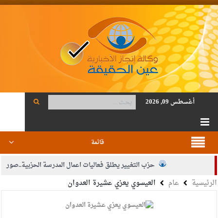
أغسطس 09, 2026
قائمة
حزب التغيير يطلق فعاليات اعمال المدرسة الحزبية..صور
الرئيسية
عام
العيسوي يعزي عشيرة العدوان
الجيش يفتح باب التجنيد لحملة البكالوريوس في الحقوق والقانون
بيان اجتماع عمّان:دعم الوصاية الهاشمية التاريخية على المقدسات