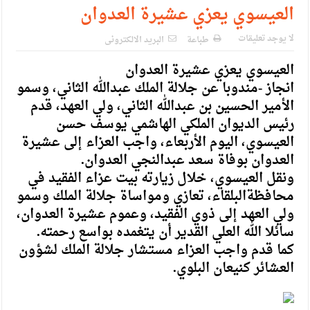
الإسلامية والمسيحية
العيسوي يعزي عشيرة العدوان
الأمن يتلف 16 مليون حبة كبتاجون و1480 كغم مواد مخدرة
لا يوجد تعليقات
طباعة
البريد الالكترونى
النواب يقر مشروع تعديل قانون الملكية العقارية
العيسوي يعزي عشيرة العدوان
القاضي يلتقي رؤساء تحرير الصحف اليومية ويؤكد حرص مجلس
انجاز -مندوبا عن جلالة الملك عبدالله الثاني، وسمو
الأمير الحسين بن عبدالله الثاني، ولي العهد، قدم
النواب على شراكة فاعلة مع الإعلام
رئيس الديوان الملكي الهاشمي يوسف حسن
دعوة المكلفين بخدمة العلم (الدفعة الثالثة) إلى مراجعة منصة خدمة
العيسوي، اليوم الأربعاء، واجب العزاء إلى عشيرة
العدوان بوفاة سعد عبدالنجي العدوان.
العلم
ونقل العيسوي، خلال زيارته بيت عزاء الفقيد في
الملك يلتقي مجموعة من رفاق السلاح
محافظةالبلقاء، تعازي ومواساة جلالة الملك وسمو
ولي العهد إلى ذوي الفقيد، وعموم عشيرة العدوان،
الملك يتلقى اتصالا هاتفيا من العاهل البحريني
سائلا الله العلي القدير أن يتغمده بواسع رحمته.
القاضي محمود أحمد فريحات.. مبارك ومزيدا من التوفيق
كما قدم واجب العزاء مستشار جلالة الملك لشؤون
العشائر كنيعان البلوي.