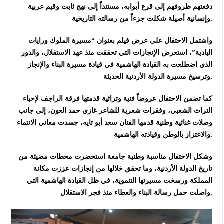
دفعتهم ظروفهم إلى قرع أبوابه، مستنداً إلى نهج ثابت وقيم عربية
وإنسانية أصيلة شكلت جزءاً من رسالته التاريخية.
واشتمل الاحتفال على عرض فيلم بعنوان “مسيرة الملوك ورايات
البادية”، استعرض الإنجازات التي تحققت منذ عهد الاستقلال، والدور
الذي اضطلعت به القيادة الهاشمية في قيادة مسيرة البناء والإنجاز
وترسيخ مسيرة الدولة الأردنية الحديثة.
كما تضمن الاحتفال عروضاً فنية وتراثية قدمتها فرقة الراجف لإحياء
التراث الشعبي، وفقرات شعرية للشاعر غازي حمد العون، إلى جانب
وصلات غنائية وطنية قدمها الفنان سعد أبو تايه، جسدت معاني الانتماء
والاعتزاز بالوطن وقيادته الهاشمية.
وشكل الاحتفال مناسبة وطنية جامعة استحضرت محطات مضيئة من
تاريخ الدولة الأردنية، وما تحقق خلالها من إنجازات عززت مكانة
المملكة ورسخت مسيرتها التنموية، في ظل القيادة الهاشمية التي
واصلت حمل رسالة البناء والعطاء منذ فجر الاستقلال.