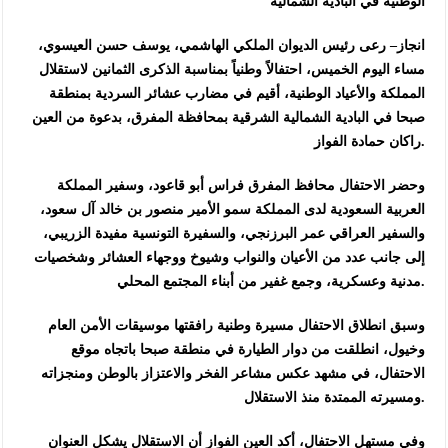
الوطنية في البادية الشمالية
انجاز– رعى رئيس الديوان الملكي الهاشمي، يوسف حسن العيسوي،
مساء اليوم الخميس، احتفالاً وطنياً بمناسبة الذكرى الثمانين لاستقلال
المملكة والأعياد الوطنية، أقيم في مضارب عشائر السردية بمنطقة
صبحا في البادية الشمالية الشرقية بمحافظة المفرق، بدعوة من العين
راكان حمادة الفواز.
وحضر الاحتفال محافظ المفرق فراس أبو قاعود، وسفير المملكة
العربية السعودية لدى المملكة سمو الأمير منصور بن خالد آل سعود،
والسفير العراقي عمر البرزنجي، والسفيرة التونسية مفيدة الزريبي،
إلى جانب عدد من الأعيان والنواب وشيوخ ووجهاء العشائر وشخصيات
مدنية وعسكرية، وجمع غفير من أبناء المجتمع المحلي.
وسبق انطلاق الاحتفال مسيرة وطنية رافقتها موسيقات الأمن العام
وخيول، انطلقت من دوار الطيارة في منطقة صبحا باتجاه موقع
الاحتفال، في مشهد عكس مشاعر الفخر والاعتزاز بالوطن ومنجزاته
ومسيرته الممتدة منذ الاستقلال.
وفي مستهل الاحتفال، أكد العين الفواز أن الاستقلال يشكل العنوان