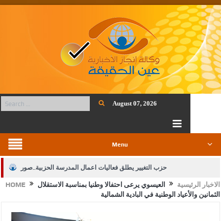
August 07, 2026
Menu
حزب التغيير يطلق فعاليات اعمال المدرسة الحزبية..صور
الاخبار الرئيسية
العيسوي يرعى احتفالا وطنيا بمناسبة الاستقلال
HOME
الجيش يفتح باب التجنيد لحملة البكالوريوس في الحقوق والقانون
الثمانين والأعياد الوطنية في البادية الشمالية
بيان اجتماع عمّان:دعم الوصاية الهاشمية التاريخية على المقدسات