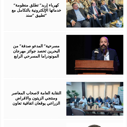
2026
“كهرباء إربد” تطلق منظومة
خدماتها الإلكترونية بالتكامل مع
تطبيق “سند”
August
06,
2026
مسرحية” المدعو صدفة” من
البحرين تحصد جوائز مهرجان
المونودراما المسرحي الرابع
August
05,
2026
النقابة العامة لاصحاب المعاصر
ومنتجي الزيتون والاقراض
الزراعي يوقعان اتفاقية تعاون
August