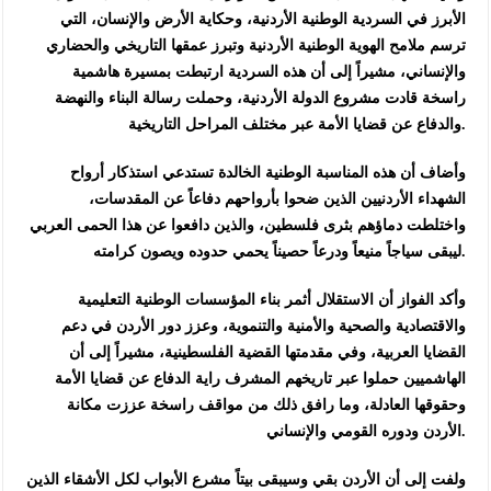
الأبرز في السردية الوطنية الأردنية، وحكاية الأرض والإنسان، التي
ترسم ملامح الهوية الوطنية الأردنية وتبرز عمقها التاريخي والحضاري
والإنساني، مشيراً إلى أن هذه السردية ارتبطت بمسيرة هاشمية
راسخة قادت مشروع الدولة الأردنية، وحملت رسالة البناء والنهضة
والدفاع عن قضايا الأمة عبر مختلف المراحل التاريخية.
وأضاف أن هذه المناسبة الوطنية الخالدة تستدعي استذكار أرواح
الشهداء الأردنيين الذين ضحوا بأرواحهم دفاعاً عن المقدسات،
واختلطت دماؤهم بثرى فلسطين، والذين دافعوا عن هذا الحمى العربي
ليبقى سياجاً منيعاً ودرعاً حصيناً يحمي حدوده ويصون كرامته.
وأكد الفواز أن الاستقلال أثمر بناء المؤسسات الوطنية التعليمية
والاقتصادية والصحية والأمنية والتنموية، وعزز دور الأردن في دعم
القضايا العربية، وفي مقدمتها القضية الفلسطينية، مشيراً إلى أن
الهاشميين حملوا عبر تاريخهم المشرف راية الدفاع عن قضايا الأمة
وحقوقها العادلة، وما رافق ذلك من مواقف راسخة عززت مكانة
الأردن ودوره القومي والإنساني.
ولفت إلى أن الأردن بقي وسيبقى بيتاً مشرع الأبواب لكل الأشقاء الذين