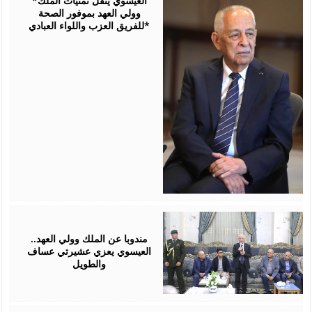
*العيسوي ينقل تمنيات الملك
وولي العهد بموفور الصحة
للفريق العزب واللواء العبادي*
August
06,
2026
مندوبا عن الملك وولي العهد..
العيسوي يعزي عشيرتي عساف
والطويل