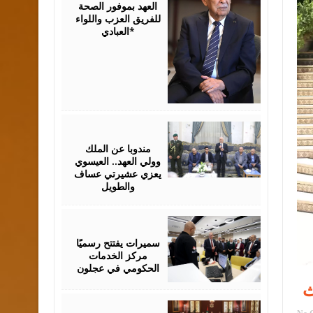
العهد بموفور الصحة
للفريق العزب واللواء
العبادي*
August
06,
2026
مندوبا عن الملك
وولي العهد.. العيسوي
يعزي عشيرتي عساف
والطويل
August
06,
2026
سميرات يفتتح رسميًا
مركز الخدمات
الحكومي في عجلون
ث
August