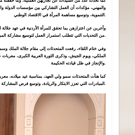
كما تحدث عدد من السيدات عن تجاربهن العملية، وما حققنه من
والمهني، مؤكدات أن العمل التشاركي بين مؤسسات الدولة وال
التنموية، وتوسيع مساهمة المرأة في الاقتصاد الوطني.
وأعربن عن اعتزازهن بما تحقق للمرأة الأردنية في عهد جلالة
من التحديات التي تتطلب استمرار العمل لتوسيع مشاركة المرأة، وتعزيز حضورها في مختلف القطاعات، بما يحقق المزيد من التقدم والازدهار.
وفي ختام اللقاء، رفعت المتحدثات إلى مقام جلالة الملك وسمو
الملكي، ويوم الجيش، وذكرى الثورة العربية الكبرى، معربات ع
والإنجاز في ظل قيادته الحكيمة.
كما هنأت المتحدثات سمو ولي العهد، بمناسبة عيد ميلاده، مع
المبادرات التي تعزز الابتكار والريادة، وتوسع فرص المشاركة في مسيرة البناء الوطني.