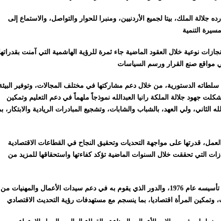
جلالة الملك، بيتا لجميع الأردنيين، ومنبرا للحوار والتواصل، والاستماع إلى
جازات نوعية خلال العقود الماضية جاء ثمرة للرؤية الهاشمية التي آمنت بقدراتها
يه سلطاته الدستورية، من خلال دعم مشاركتها في مختلف المجالات، وتوفير البيئة
لت جهود جلالة الملكة رانيا العبدالله نموذجاً ملهماً في دعم التعليم وتمكين
 الثاني، ولي العهد، بالشباب والشابات، وتشجيع المبادرات الريادية والابتكار، بم
العمل، قدرتها على مواجهة التحديات وتحقيق النجاح في القطاعات الاقتصادية
جازات التي تحققت خلال السنوات الماضية تؤكد كفاءتها واستحقاقها للمزيد من
واستعرضن مسيرة ملتقى سيدات الأعمال والمهن الأردني منذ تأسيسه عام 1976، والدور الذي يقوم به في دعم سيدات الأعمال والمهنيات من