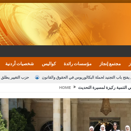
ز
مجتمع إنجاز
مؤسسات رائدة
كواليس
شخصيات أردنية
يفتح باب التجنيد لحملة البكالوريوس في الحقوق والقانون
حزب التغيير يطلق 
 التنمية ركيزة لمسيرة التحديث
HOME
بيان اجتماع عمّان:دعم الوصاية الهاشمية التاريخي
ف اليومية ويؤكد حرص مجلس النواب على شراكة فاعلة مع الإعلام
النواب يقر
الملك يلتقي مجموعة من رفاق السلاح
دعوة المكلفين بخدمة العلم (الدفعة 
القاضي محمود أحمد