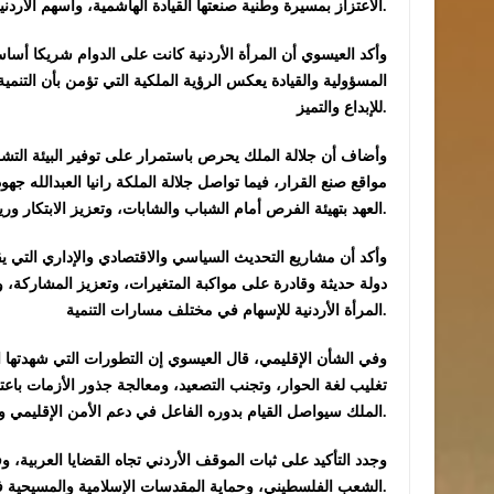
الاعتزاز بمسيرة وطنية صنعتها القيادة الهاشمية، وأسهم الأردنيون في ترسيخها بالإرادة والعمل والالتفاف حول الوطن وقيادته.
وأكد العيسوي أن المرأة الأردنية كانت على الدوام شريكا أس
المسؤولية والقيادة يعكس الرؤية الملكية التي تؤمن بأن التنمية
للإبداع والتميز.
وأضاف أن جلالة الملك يحرص باستمرار على توفير البيئة التش
مواقع صنع القرار، فيما تواصل جلالة الملكة رانيا العبدالله ج
العهد بتهيئة الفرص أمام الشباب والشابات، وتعزيز الابتكار وريادة الأعمال، بما ينسجم مع مستهدفات رؤى التحديث الشامل.
وأكد أن مشاريع التحديث السياسي والاقتصادي والإداري التي يقود
دولة حديثة وقادرة على مواكبة المتغيرات، وتعزيز المشاركة، وت
المرأة الأردنية للإسهام في مختلف مسارات التنمية.
وفي الشأن الإقليمي، قال العيسوي إن التطورات التي شهدتها ا
تغليب لغة الحوار، وتجنب التصعيد، ومعالجة جذور الأزمات باعتبا
الملك سيواصل القيام بدوره الفاعل في دعم الأمن الإقليمي والدفع نحو حلول سياسية شاملة تحول دون اتساع دائرة الصراعات.
وجدد التأكيد على ثبات الموقف الأردني تجاه القضايا العربية،
الشعب الفلسطيني، وحماية المقدسات الإسلامية والمسيحية في القدس، انطلاقاً من الوصاية الهاشمية التاريخية عليها.