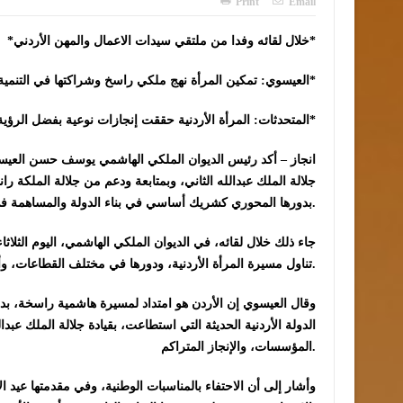
Print
Email
*خلال لقائه وفدا من ملتقي سيدات الاعمال والمهن الأردني*
*العيسوي: تمكين المرأة نهج ملكي راسخ وشراكتها في التنمية ركيزة لمسيرة التحديث*
*المتحدثات: المرأة الأردنية حققت إنجازات نوعية بفضل الرؤية الملكية الداعمة لتمكينها*
انجاز – أكد رئيس الديوان الملكي الهاشمي يوسف حسن العيسوي
جلالة الملك عبدالله الثاني، وبمتابعة ودعم من جلالة الملكة راني
بدورها المحوري كشريك أساسي في بناء الدولة والمساهمة في صناعة القرار ودفع مسيرة التنمية والتحديث.
جاء ذلك خلال لقائه، في الديوان الملكي الهاشمي، اليوم الثلاثا
تناول مسيرة المرأة الأردنية، ودورها في مختلف القطاعات، وأبرز القضايا الوطنية.
وقال العيسوي إن الأردن هو امتداد لمسيرة هاشمية راسخة، بدأ
الدولة الأردنية الحديثة التي استطاعت، بقيادة جلالة الملك عبدا
المؤسسات، والإنجاز المتراكم.
وأشار إلى أن الاحتفاء بالمناسبات الوطنية، وفي مقدمتها عيد 