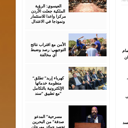
06,
No 
2026
العيسوي: الرؤية
الملكية جعلت الأردن
مركزا واعدا للاستثمار
ونموذجا في الاعتدال
August
06,
2026
الأمن مع اقتراب نتائج
التوجيهي: رصد وضبط
مام
أي مخالفة
ان
August
06,
2026
“كهرباء إربد” تطلق
منظومة خدماتها
الإلكترونية بالتكامل
مع تطبيق “سند”
ى
August
06,
2026
مسرحية” المدعو
صدفة” من البحرين
جسد
تحصد جوائز مهرجان