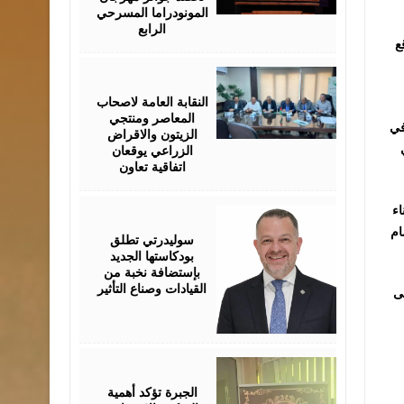
المونودراما المسرحي
الرابع
ع
August
05,
2026
النقابة العامة لاصحاب
المعاصر ومنتجي
في
الزيتون والاقراض
الزراعي يوقعان
اتفاقية تعاون
اء
August
05,
ام
2026
سوليدرتي تطلق
بودكاستها الجديد
بإستضافة نخبة من
القيادات وصناع التأثير
لى
August
05,
2026
الجبرة تؤكد أهمية