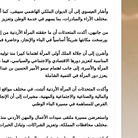
وأشار العيسوي إلى أن الديوان الملكي الهاشمي سيبقى، كما أرده 
مختلف الآراء والمبادرات، بما يسهم في خدمة الوطن وتعزيز مسيرة التنمية.
من جانبهن، أكدت المتحدثات أن ما حققته المرأة الأردنية من إن
ورسخت مكانتها شريكاً أساسياً في البناء والإنجاز، وحاضرة في مواقع صنع القرار ورسم السياسات.
وأشرن إلى أن جلالة الملك أولى المرأة اهتماما كبيرا منذ تول
المناسبة لتعزيز دورها الاقتصادي والاجتماعي والسياسي، فيما شك
المرأة والأسرة، إلى جانب اهتمام سمو الأمير الحسين بن عبدالله
يعزز دور المرأة في التنمية الشاملة.
وأكدت المتحدثات أن المرأة الأردنية أثبتت، في مختلف مواقع 
والمالية والصناعية والاجتماعية والمهنية، مشيرات إلى أن الإن
الفرص للمساهمة في مسيرة البناء الوطني.
مختلف محافظات المملكة، وتعزيز الشراكات، وتبادل الخبرات، وتمكين المرأة اقتصاديا، بما ينسجم مع مستهدفات رؤية التحديث الاقتصادي.