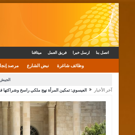
اتصل بنا
ارسل خبرا
فريق العمل
ميثاقنا
وظائف شاغرة
نبض الشارع
مرصد إنجا
الجيش 
آخر الأخبار
العيسوي: تمكين المرأة نهج ملكي راسخ وشراكتها في
الأمن يتلف 16 مليون حبة كبتاجون و1480 كغم مواد مخدرة
القاضي يلتقي رؤساء تحرير الصح
الملك يتلقى اتصالا هاتفيا من العاهل البحريني