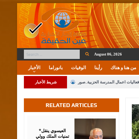
August 06, 2026
من هنا و هناك
رأينا
الوفيات
بانوراما
الأخبار
فعاليات اعمال المدرسة الحزبية..صور
شريط الأخبار
ة على المقدسات الإسلامية والمسيحية
RELATED ARTICLES
 مشروع تعديل قانون الملكية العقارية
الثالثة) إلى مراجعة منصة خدمة العلم
August
06,
2026
 فريحات.. مبارك ومزيدا من التوفيق
*العيسوي ينقل
تمنيات الملك وولي