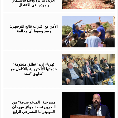
الأردن مركزا واعدا للاستثمار
ونموذجا في الاعتدال
August
06,
2026
الأمن مع اقتراب نتائج التوجيهي:
رصد وضبط أي مخالفة
August
06,
2026
“كهرباء إربد” تطلق منظومة
خدماتها الإلكترونية بالتكامل مع
تطبيق “سند”
August
06,
2026
مسرحية” المدعو صدفة” من
البحرين تحصد جوائز مهرجان
المونودراما المسرحي الرابع