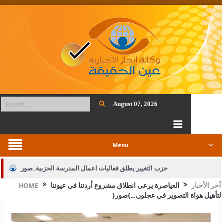
August 07, 2026
Menu
حزب التغيير يطلق فعاليات اعمال المدرسة الحزبية..صور
آخر الأخبار
العياصرة يرعى انطلاق مشروع أردننا في عيوننا
HOME
الجيش يفتح باب التجنيد لحملة البكالوريوس في الحقوق والقانون
لتأهيل هواة التصوير في عجلون…(صور)
بيان اجتماع عمّان:دعم الوصاية الهاشمية التاريخية على المقدسات