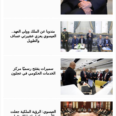
August
06,
2026
مندوبا عن الملك وولي العهد..
العيسوي يعزي عشيرتي عساف
والطويل
August
06,
2026
سميرات يفتتح رسميًا مركز
الخدمات الحكومي في عجلون
August
06,
2026
العيسوي: الرؤية الملكية جعلت