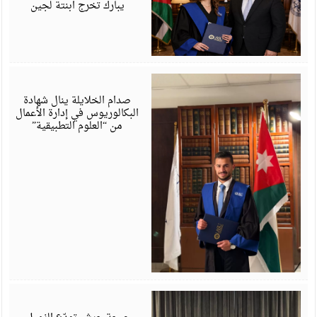
يبارك تخرج ابنتة لجين
ي
6
صدام الخلايلة ينال شهادة
البكالوريوس في إدارة الأعمال
من “العلوم التطبيقية”
ي
6