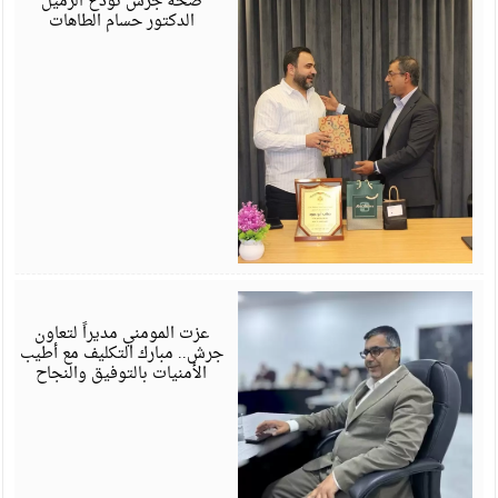
صحة جرش تودّع الزميل
الدكتور حسام الطاهات
ي
6
عزت المومني مديراً لتعاون
جرش.. مبارك التكليف مع أطيب
الأمنيات بالتوفيق والنجاح