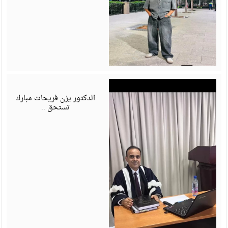
ي
6
الدكتور يزن فريحات مبارك
تستحق ..