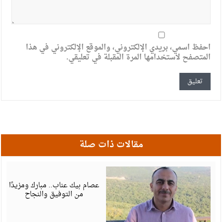
احفظ اسمي، بريدي الإلكتروني، والموقع الإلكتروني في هذا
المتصفح لاستخدامها المرة المقبلة في تعليقي.
مقالات ذات صلة
أ
6
عصام بيك عناب.. مبارك ومزيدًا
من التوفيق والنجاح