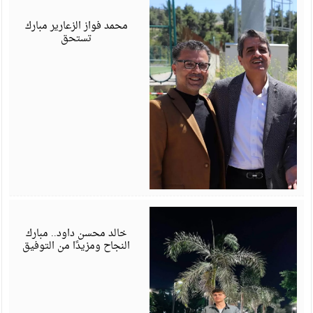
أ
6
محمد فواز الزعارير مبارك
تستحق
ي
6
خالد محسن داود.. مبارك
النجاح ومزيدًا من التوفيق