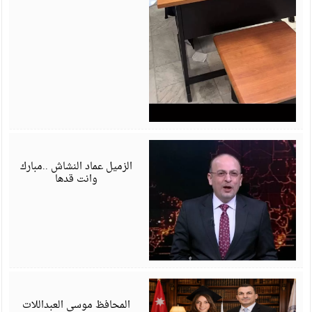
ي
6
الزميل عماد النشاش ..مبارك
وانت قدها
ي
6
المحافظ موسى العبداللات