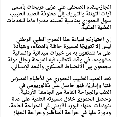
انجاز-يتقدم الصحفي علي عزبي فريحات بأسمى
آيات التهنئة والتبريك إلى عطوفة العميد الطبيب
سهل الحموري بمناسبة تعيينه مديرا عاما للخدمات
الطبية الملكية.
إن اختياركم لقيادة هذا الصرح الطبي الوطني
ليس إلا تتويجًا لمسيرة حافلة بالعطاء، وشهادة
على ما تتمتعون به من خبرات ميدانية وإنسانية
مشهودة، في وقت تتطلب فيه المرحلة رجال دولة
يجمعون بين الانضباط العسكري والبعد الإنساني.
يُعد العميد الطبيب الحموري من الأطباء المميزين
فنيًا وإداريًا، فهو حاصل على بكالوريوس في
الطب والجراحة العامة من الجامعة الأردنية.
وحصل الحموري خلال مسيرته العلمية على عدة
شهادات، منها: البورد الأردني في الجراحة العامة،
ودورة عليا في جراحة المناظير وجراحة الجهاز