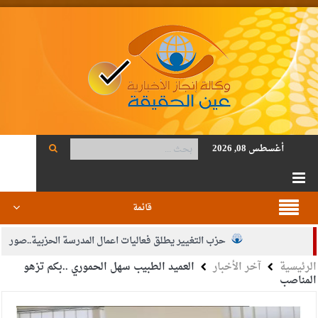
أغسطس 08, 2026
قائمة
حزب التغيير يطلق فعاليات اعمال المدرسة الحزبية..صور
الرئيسية
آخر الأخبار
العميد الطبيب سهل الحموري ..بكم تزهو
الجيش يفتح باب التجنيد لحملة البكالوريوس في الحقوق والقانون
المناصب
بيان اجتماع عمّان:دعم الوصاية الهاشمية التاريخية على المقدسات