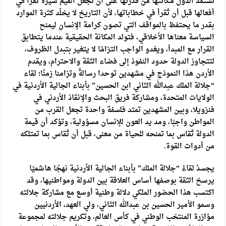
تستمد الدولُ مكانتَها من قدرتها على أن تجعل القيمَ سيرةً تُقرأ في
أفعالها قبل أن تُقرأ في خطاباتها، لأن التاريخ لا يخلّد كثرة الموارد
بقدر ما يحتفظ بالمواقف التي تصون كرامة الإنسان ليمنح
السياسة معناها الأخلاقي، فتولد المكانة الحقيقية عندما يتطابق
القرار مع المبدأ، ويغدو الواجب التزامًا لا يتغير بتبدل الظروف،
لتتجاوز الدولة حدود النفوذ إلى فضاء الثقة والاحترام، ويقدم
الأردن هذا النموذج في مشهدين توحدا رسالةً وتزامنا زمنًا؛ لقاء
“جلالة الملك عبدالله الثاني ابن الحسين” بأبناء الجالية الأردنية في
الولايات المتحدة، ومشاركة فريق البحث والإنقاذ الأردني في
فنزويلا، وبين المشهدين تمتد فلسفة واحدة تجعل القرب من
المواطن واجبًا، ومد يد العون للإنسان مسؤولية، وتؤكد أن قيمة
الدولة تُقاس بما تمنحه للحياة من معنى، قبل أن تُقاس بما تمتلكه
من أدوات القوة.
يجسدُ لقاءُ “جلالة الملك” بأبناء الجالية الأردنية نهجًا هاشميًا
يرسخ الثقة بوصفها أساس العلاقة بين الدولة ومواطنيها، وقد
اكتسب هذا الحضور الملكي دلالة وطنية أوسع مع مشاركة جلالته
وسمو الأمير الحسين بن عبدالله الثاني، ولي العهد، الأردنيين
مؤازرة المنتخب الوطني في كأس العالم، وتكريم جلالته لمجموعة