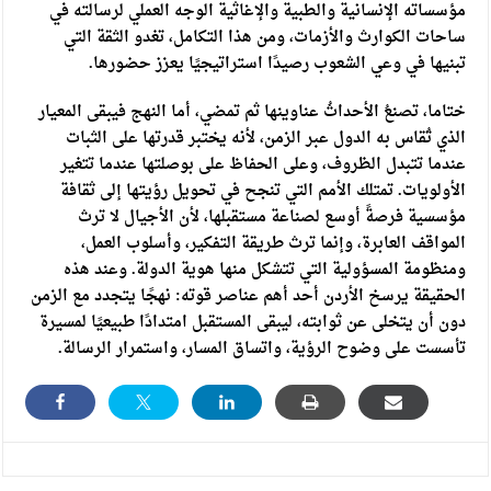
مؤسساته الإنسانية والطبية والإغاثية الوجه العملي لرسالته في
ساحات الكوارث والأزمات، ومن هذا التكامل، تغدو الثقة التي
تبنيها في وعي الشعوب رصيدًا استراتيجيًا يعزز حضورها.
ختاما، تصنعُ الأحداثُ عناوينها ثم تمضي، أما النهج فيبقى المعيار
الذي تُقاس به الدول عبر الزمن، لأنه يختبر قدرتها على الثبات
عندما تتبدل الظروف، وعلى الحفاظ على بوصلتها عندما تتغير
الأولويات. تمتلك الأمم التي تنجح في تحويل رؤيتها إلى ثقافة
مؤسسية فرصةً أوسع لصناعة مستقبلها، لأن الأجيال لا ترث
المواقف العابرة، وإنما ترث طريقة التفكير، وأسلوب العمل،
ومنظومة المسؤولية التي تتشكل منها هوية الدولة. وعند هذه
الحقيقة يرسخ الأردن أحد أهم عناصر قوته: نهجًا يتجدد مع الزمن
دون أن يتخلى عن ثوابته، ليبقى المستقبل امتدادًا طبيعيًا لمسيرة
تأسست على وضوح الرؤية، واتساق المسار، واستمرار الرسالة.