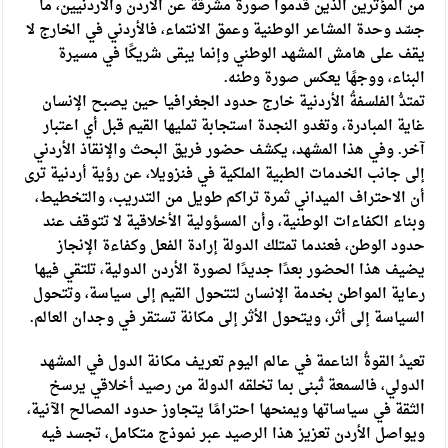
من المؤثرين الذين قدموا صورة مشرقة عن الأردن والاردنيين، ما
جسّد وحدة المشاعر الوطنية وعمق الانتماء، فالأردني في الخارج لا
يقف على هامش المشهد الوطني وإنما يبقى شريكًا في مسيرة
البناء، ووجهًا يعكس صورة وطنه.
تمتدُّ الفلسفةُ الأردنية خارج حدود الجغرافيا حين يصبح الإنسان
غاية المبادرة، وتغدو النجدة استجابة تمليها القيم قبل أي اعتبار
آخر. وفي هذا المشهد، يكشف حضور فريق البحث والإنقاذ الأردني
إلى جانب الخدمات الطبية الملكية في فنزويلا، عن رؤية أردنية ترى
أن الاحتراف الميداني ثمرة تراكم طويل من التدريب، والتخطيط،
وبناء الكفاءات الوطنية، وأن المسؤولية الأخلاقية لا تتوقف عند
حدود الوطن، فعندما تمتلك الدولة إرادة الفعل وكفاءة الإنجاز
يضيف هذا الحضور بعدًا جديدًا لصورة الأردن الدولية، تلتقي فيها
رعاية المواطن بخدمة الإنسان لتتحول القيم إلى سياسة، وتتحول
السياسة إلى أثر، ويتحول الأثر إلى مكانة تستقر في وجدان العالم.
تعيدُ القوةُ الناعمة في عالم اليوم تعريف مكانة الدول في المشهد
الدولي، فالسمعة تُبنى بما تخلقه الدولة من رصيد أخلاقي يرسخ
الثقة في سياساتها ويمنحها احترامًا يتجاوز حدود المصالح الآنية،
ويواصل الأردن تعزيز هذا الرصيد عبر نموذج متكامل، تجسد فيه