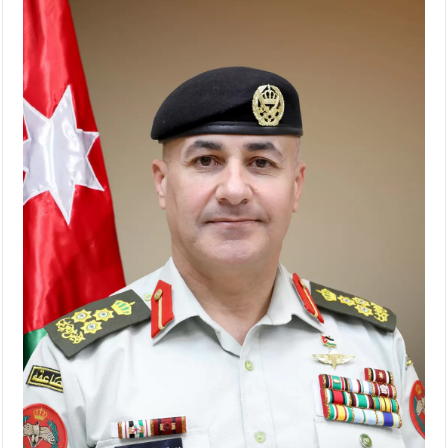
الإسلامية والمسيحية
الأمن يتلف 16 مليون حبة كبتاجون و1480 كغم مواد مخدرة
النواب يقر مشروع تعديل قانون الملكية العقارية
القاضي يلتقي رؤساء تحرير الصحف اليومية ويؤكد حرص مجلس
النواب على شراكة فاعلة مع الإعلام
دعوة المكلفين بخدمة العلم (الدفعة الثالثة) إلى مراجعة منصة خدمة
العلم
الملك يلتقي مجموعة من رفاق السلاح
الملك يتلقى اتصالا هاتفيا من العاهل البحريني
القاضي محمود أحمد فريحات.. مبارك ومزيدا من التوفيق