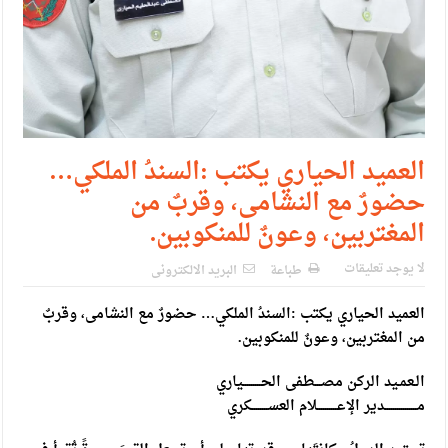
العميد الحياري يكتب :السندُ الملكي…
حضورٌ مع النشامى، وقربٌ من
المغتربين، وعونٌ للمنكوبين.
لا يوجد تعليقات
طباعة
البريد الالكترونى
العميد الحياري يكتب :السندُ الملكي… حضورٌ مع النشامى، وقربٌ
من المغتربين، وعونٌ للمنكوبين.
الـعمـيد الركن مصـــطفى الحـــــــــياري
مــــــــــــــــدير الإعــــــــــلام العســــــــكري