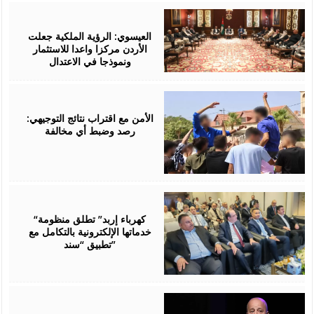
August
06,
2026
العيسوي: الرؤية الملكية جعلت
الأردن مركزا واعدا للاستثمار
ونموذجا في الاعتدال
August
06,
2026
الأمن مع اقتراب نتائج التوجيهي:
رصد وضبط أي مخالفة
August
06,
2026
“كهرباء إربد” تطلق منظومة
خدماتها الإلكترونية بالتكامل مع
تطبيق “سند”
August
06,
2026