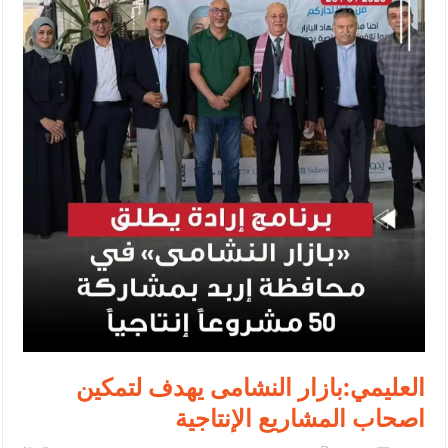
الإسلامية والمسيحية
الأمن يتلف 16 مليون حبة كبتاجون و1480 كغم مواد مخدرة
النواب يقر مشروع تعديل قانون الملكية العقارية
القاضي يلتقي رؤساء تحرير الصحف اليومية ويؤكد حرص مجلس النواب
على شراكة فاعلة مع الإعلام
دعوة المكلفين بخدمة العلم (الدفعة الثالثة) إلى مراجعة منصة خدمة
العلم
الملك يلتقي مجموعة من رفاق السلاح
الملك يتلقى اتصالا هاتفيا من العاهل البحريني
القاضي محمود أحمد فريحات.. مبارك ومزيدا من التوفيق
العليمي:بازار النشامى يهدف لتمكين
اصحاب المشاريع الإنتاجية