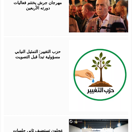
مهرجان جرش يختتم فعاليات
دورته الأربعين
August
07,
2026
حزب التغيير: التمثيل النيابي
مسؤولية تبدأ قبل التصويت
August
07,
2026
عجلون تستضيف ثاني جلسات