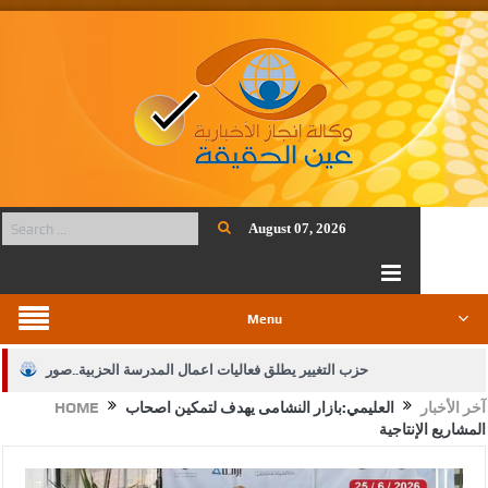
August 07, 2026
Menu
حزب التغيير يطلق فعاليات اعمال المدرسة الحزبية..صور
آخر الأخبار
العليمي:بازار النشامى يهدف لتمكين اصحاب
HOME
الجيش يفتح باب التجنيد لحملة البكالوريوس في الحقوق والقانون
المشاريع الإنتاجية
بيان اجتماع عمّان:دعم الوصاية الهاشمية التاريخية على المقدسات