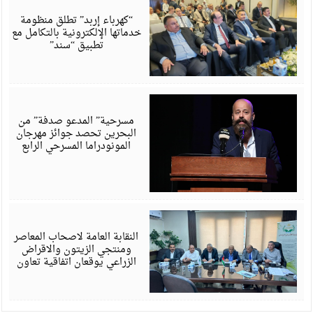
6
“كهرباء إربد” تطلق منظومة
خدماتها الإلكترونية بالتكامل مع
تطبيق “سند”
أ
6
مسرحية” المدعو صدفة” من
البحرين تحصد جوائز مهرجان
المونودراما المسرحي الرابع
أ
6
النقابة العامة لاصحاب المعاصر
ومنتجي الزيتون والاقراض
الزراعي يوقعان اتفاقية تعاون