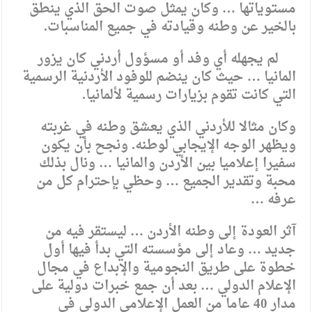
مستوياتها … وكان يمثل صوت الحق الذي ينطق
بالخير عن وطنه وقيادته في جميع المناسبات.
لم يجهله أي وفد أو مسؤول أردني كان يزور
المانيا … حيث كان ينضم للوفود الأردنية الرسمية
التي كانت تقوم بزيارات رسمية لألمانيا.
وكان مثالا للأردني الذي يعشق وطنه في غربته
ويظهر الوجه الإيجابي لوطنه. ونجح بأن يكون
سفيرا إعلاميا بين الأردن والمانيا … ونال بذلك
محبة وتقدير الجميع … وحظي بإحترام كل من
عرفه …
آثر العودة إلى وطنه الأردن … ليستقر فيه من
جديد … وعاد إلى مؤسسته التي بدأ فيها أول
خطوة على طريق النجومية والإبداع في مجال
الإعلام الدولي … بعد أن جمع خبرات دولية على
مدار 40 عاما من العمل الإعلامي الدولي في