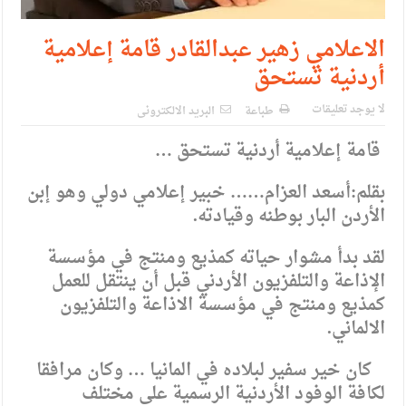
الاعلامي زهير عبدالقادر قامة إعلامية
أردنية تستحق
لا يوجد تعليقات
طباعة
البريد الالكترونى
قامة إعلامية أردنية تستحق …
بقلم:أسعد العزام…… خبير إعلامي دولي وهو إبن
الأردن البار بوطنه وقيادته.
لقد بدأ مشوار حياته كمذيع ومنتج في مؤسسة
الإذاعة والتلفزيون الأردني قبل أن ينتقل للعمل
كمذيع ومنتج في مؤسسة الاذاعة والتلفزيون
الالماني.
كان خير سفير لبلاده في المانيا … وكان مرافقا
لكافة الوفود الأردنية الرسمية على مختلف