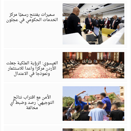
أ
6
سميرات يفتتح رسميًا مركز
الخدمات الحكومي في عجلون
أ
6
العيسوي: الرؤية الملكية جعلت
الأردن مركزا واعدا للاستثمار
ونموذجا في الاعتدال
أ
6
الأمن مع اقتراب نتائج
التوجيهي: رصد وضبط أي
مخالفة
أ