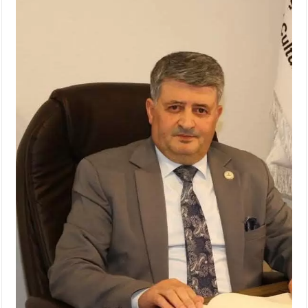
الإسلامية والمسيحية
الأمن يتلف 16 مليون حبة كبتاجون و1480 كغم مواد مخدرة
النواب يقر مشروع تعديل قانون الملكية العقارية
القاضي يلتقي رؤساء تحرير الصحف اليومية ويؤكد حرص مجلس
النواب على شراكة فاعلة مع الإعلام
دعوة المكلفين بخدمة العلم (الدفعة الثالثة) إلى مراجعة منصة خدمة
العلم
الملك يلتقي مجموعة من رفاق السلاح
الملك يتلقى اتصالا هاتفيا من العاهل البحريني
القاضي محمود أحمد فريحات.. مبارك ومزيدا من التوفيق