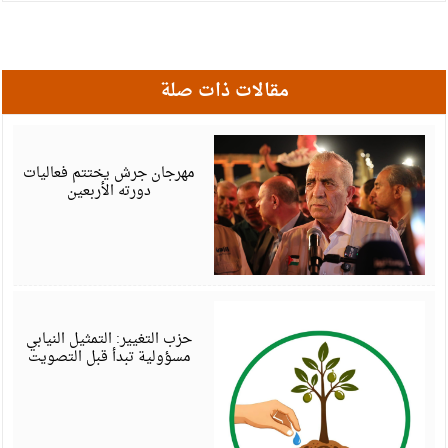
مقالات ذات صلة
أ
6
مهرجان جرش يختتم فعاليات
دورته الأربعين
أ
6
حزب التغيير: التمثيل النيابي
مسؤولية تبدأ قبل التصويت