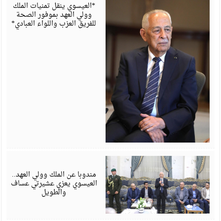
6
*العيسوي ينقل تمنيات الملك
وولي العهد بموفور الصحة
للفريق العزب واللواء العبادي*
أ
6
مندوبا عن الملك وولي العهد..
العيسوي يعزي عشيرتي عساف
والطويل