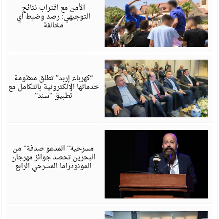
6
الأمن مع اقتراب نتائج
التوجيهي: رصد وضبط أي
مخالفة
أ
6
“كهرباء إربد” تطلق منظومة
خدماتها الإلكترونية بالتكامل مع
تطبيق “سند”
أ
6
مسرحية” المدعو صدفة” من
البحرين تحصد جوائز مهرجان
المونودراما المسرحي الرابع
أ