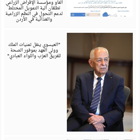
الفاو ومؤسسة الإقراض الزراعي
تطلقان آلية التمويل المختلط
لدعم التحول في النظم الزراعية
والغذائية في الأردن
أ
6
*العيسوي ينقل تمنيات الملك
وولي العهد بموفور الصحة
للفريق العزب واللواء العبادي*