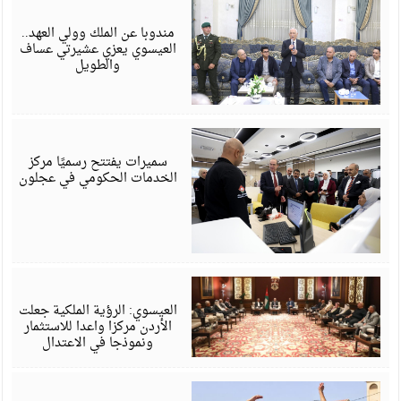
أ
6
مندوبا عن الملك وولي العهد..
العيسوي يعزي عشيرتي عساف
والطويل
أ
6
سميرات يفتتح رسميًا مركز
الخدمات الحكومي في عجلون
أ
6
العيسوي: الرؤية الملكية جعلت
الأردن مركزا واعدا للاستثمار
ونموذجا في الاعتدال
أ