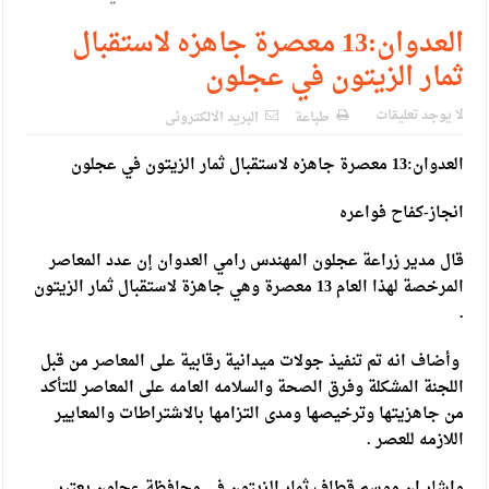
الإسلامية والمسيحية
العدوان:13 معصرة جاهزه لاستقبال
الأمن يتلف 16 مليون حبة كبتاجون و1480 كغم مواد مخدرة
ثمار الزيتون في عجلون
النواب يقر مشروع تعديل قانون الملكية العقارية
لا يوجد تعليقات
طباعة
البريد الالكترونى
القاضي يلتقي رؤساء تحرير الصحف اليومية ويؤكد حرص مجلس
العدوان:13 معصرة جاهزه لاستقبال ثمار الزيتون في عجلون
النواب على شراكة فاعلة مع الإعلام
انجاز-كفاح فواعره
دعوة المكلفين بخدمة العلم (الدفعة الثالثة) إلى مراجعة منصة خدمة
العلم
قال مدير زراعة عجلون المهندس رامي العدوان إن عدد المعاصر
المرخصة لهذا العام 13 معصرة وهي جاهزة لاستقبال ثمار الزيتون
الملك يلتقي مجموعة من رفاق السلاح
.
الملك يتلقى اتصالا هاتفيا من العاهل البحريني
وأضاف انه تم تنفيذ جولات ميدانية رقابية على المعاصر من قبل
القاضي محمود أحمد فريحات.. مبارك ومزيدا من التوفيق
اللجنة المشكلة وفرق الصحة والسلامه العامه على المعاصر للتأكد
من جاهزيتها وترخيصها ومدى التزامها بالاشتراطات والمعايير
اللازمه للعصر .
واشار ان موسم قطاف ثمار الزيتون في محافظة عجلون يعتبر