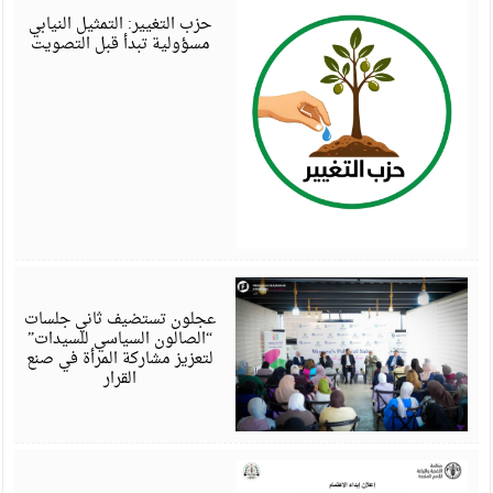
6
حزب التغيير: التمثيل النيابي
مسؤولية تبدأ قبل التصويت
أ
6
عجلون تستضيف ثاني جلسات
“الصالون السياسي للسيدات”
لتعزيز مشاركة المرأة في صنع
القرار
أ
6