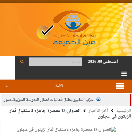
أغسطس 09, 2026
قائمة
حزب التغيير يطلق فعاليات اعمال المدرسة الحزبية..صور
الرئيسية
آخر الأخبار
العدوان:13 معصرة جاهزه لاستقبال ثمار
الجيش يفتح باب التجنيد لحملة البكالوريوس في الحقوق والقانون
الزيتون في عجلون
بيان اجتماع عمّان:دعم الوصاية الهاشمية التاريخية على المقدسات