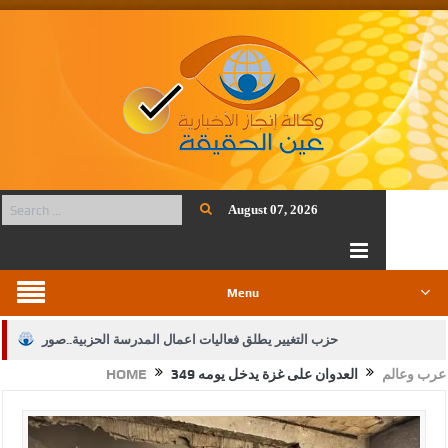
August 07, 2026
Menu
حزب التغيير يطلق فعاليات اعمال المدرسة الحزبية..صور
عرب وعالم
العدوان على غزة يدخل يومه 349
HOME
الجيش يفتح باب التجنيد لحملة البكالوريوس في الحقوق والقانون
بيان اجتماع عمّان:دعم الوصاية الهاشمية التاريخية على المقدسات