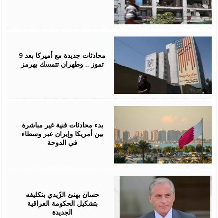
July
02,
2026
محادثات جديدة مع أميركا بعد 9
تموز .. وطهران تتمسك بهرمز
July
01,
2026
بدء محادثات فنية غير مباشرة
بين أمريكا وإيران عبر وسطاء
في الدوحة
April
28,
2026
حسان يهنئ الزّيدي بتكليفه
بتشكيل الحكومة العراقية
الجديدة