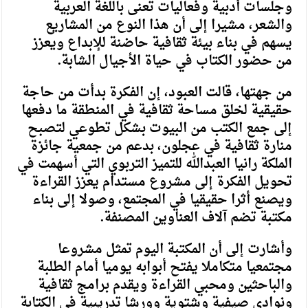
وجلسات أدبية وفعاليات تعنى باللغة العربية
والشعر، مشيرا إلى أن هذا النوع من المشاريع
يسهم في بناء بيئة ثقافية حاضنة للإبداع ويعزز
من حضور الكتاب في حياة الأجيال الشابة.
من جهتها، قالت العبود، إن الفكرة بدأت من حاجة
حقيقية لخلق مساحة ثقافية في المنطقة ما دفعها
إلى جمع الكتب من البيوت بشكل تطوعي لتصبح
منارة ثقافية في عجلون، بدعم من جمعية جائزة
الملكة رانيا العبدالله للتميز التربوي التي أسهمت في
تحويل الفكرة إلى مشروع مستدام يعزز القراءة
ويصنع أثرا حقيقيا في المجتمع، وصولا إلى بناء
مكتبة تضم آلاف العناوين المصنفة.
وأشارت إلى أن المكتبة اليوم تمثل مشروعا
مجتمعيا متكاملا يفتح أبوابه يوميا أمام الطلبة
والباحثين ومحبي القراءة ويقدم برامج ثقافية
ونوادي صيفية وشتوية وورشا تدريبية في الكتابة