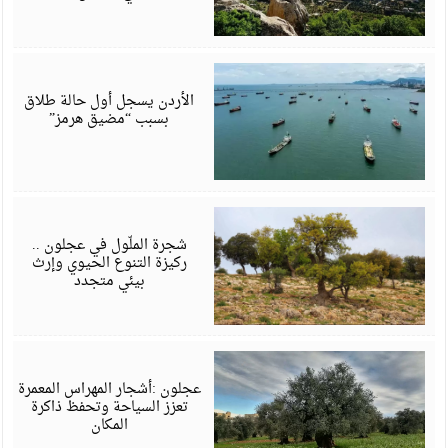
م
6
الأردن يسجل أول حالة طلاق
بسبب “مضيق هرمز”
م
6
شجرة الملّول في عجلون ..
ركيزة التنوع الحيوي وإرث
بيئي متجدد
ف
6
عجلون :أشجار المهراس المعمرة
تعزز السياحة وتحفظ ذاكرة
المكان