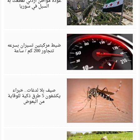
عودة مواطن أردني تقطعت به
السبل في سوريا
م
6
ضيط مركبتين تسيران بسرعه
تتجاور 200 كم / ساعة
م
6
صيف بلا لدغات.. خبراء
يكشفون 5 طرق ذكية للوقاية
من البعوض
م