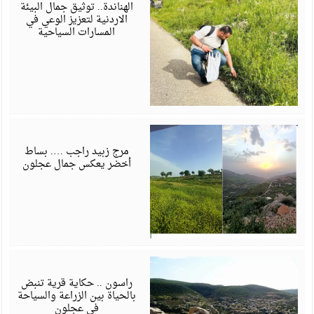
6
الهناندة.. توثيق جمال البيئة
الاردنية لتعزيز الوعي في
المسارات السياحية
أ
6
مرج زبيد راجب …. بساط
أخضر يعكس جمال عجلون
أ
6
راسون .. حكاية قرية تنبض
بالحياة بين الزراعة والسياحة
في عجلون