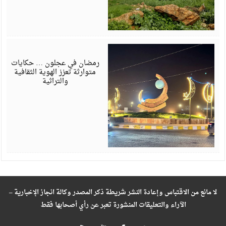
ف
6
رمضان في عجلون … حكايات
متوارثة تعزز الهوية الثقافية
والتراثية
لا مانع من الاقتباس وإعادة النشر شريطة ذكر المصدر وكالة انجاز الإخبارية –
الآراء والتعليقات المنشورة تعبر عن رأي أصحابها فقط