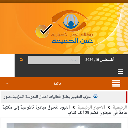
أغسطس 10, 2026
قائمة
حزب التغيير يطلق فعاليات اعمال المدرسة الحزبية..صور
الرئيسية
الاخبار الرئيسية
العبود :تحول مبادرة تطوعية إلى مكتبة
الجيش يفتح باب التجنيد لحملة البكالوريوس في الحقوق والقانون
عامة في عجلون تضم 25 ألف كتاب
بيان اجتماع عمّان:دعم الوصاية الهاشمية التاريخية على المقدسات