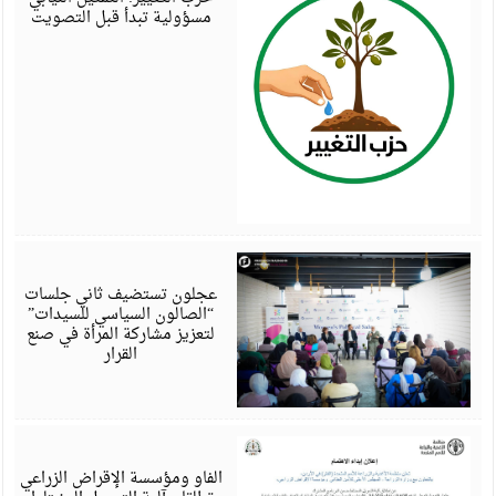
مسؤولية تبدأ قبل التصويت
أ
6
عجلون تستضيف ثاني جلسات
“الصالون السياسي للسيدات”
لتعزيز مشاركة المرأة في صنع
القرار
أ
6
الفاو ومؤسسة الإقراض الزراعي