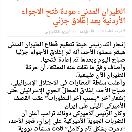
الإسلامية والمسيحية
الطيران المدني: عودة فتح الاجواء
الأمن يتلف 16 مليون حبة كبتاجون و1480 كغم مواد مخدرة
الأردنية بعد إغلاق جزئي
النواب يقر مشروع تعديل قانون الملكية العقارية
لا يوجد تعليقات
طباعة
البريد الالكترونى
القاضي يلتقي رؤساء تحرير الصحف اليومية ويؤكد حرص مجلس
إنجاز-أكد رئيس هيئة تنظيم قطاع الطيران المدني
النواب على شراكة فاعلة مع الإعلام
هيثم مستو؛ الأحد، أنه تم إغلاق الأجواء جزئيا
دعوة المكلفين بخدمة العلم (الدفعة الثالثة) إلى مراجعة منصة خدمة
صباح اليوم وبعدها تم إعادة فتحها.
وأضاف وفق ما نقلت عنه المملكة، أن حركة
العلم
الطيران الآن طبيعية.
الملك يلتقي مجموعة من رفاق السلاح
وأعلنت سلطة المطارات في الاحتلال الإسرائيلي،
صباح الأحد، إغلاق المجال الجوي الإسرائيلي حتى
الملك يتلقى اتصالا هاتفيا من العاهل البحريني
إشعار آخر “بسبب آخر التطورات” عقب القصف
القاضي محمود أحمد فريحات.. مبارك ومزيدا من التوفيق
الأميركي الليلي على إيران.
وكان الرئيس الأميركي دونالد ترامب أعلن أن
الضربات الجوية الأميركية على إيران، فجر الأحد،
“دمّرت بشكل تام وكامل” ثلاث منشآت نووية