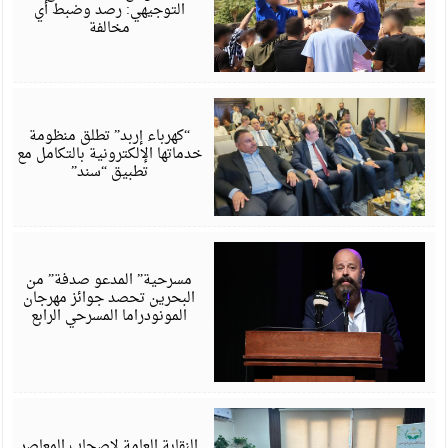
التوجيهي: رصد وضبط أي
مخالفة
أ
6
“كهرباء إربد” تطلق منظومة
خدماتها الإلكترونية بالتكامل مع
تطبيق “سند”
أ
6
مسرحية” المدعو صدفة” من
البحرين تحصد جوائز مهرجان
المونودراما المسرحي الرابع
أ
6
النقابة العامة لاصحاب المعاصر