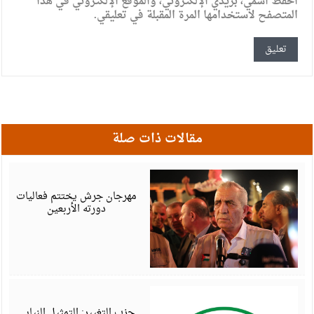
احفظ اسمي، بريدي الإلكتروني، والموقع الإلكتروني في هذا
المتصفح لاستخدامها المرة المقبلة في تعليقي.
مقالات ذات صلة
أ
6
مهرجان جرش يختتم فعاليات
دورته الأربعين
أ
6
حزب التغيير: التمثيل النيابي