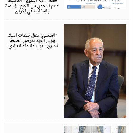
تطلقان آلية التمويل المختلط
لدعم التحول في النظم الزراعية
والغذائية في الأردن
أ
6
*العيسوي ينقل تمنيات الملك
وولي العهد بموفور الصحة
للفريق العزب واللواء العبادي*
أ