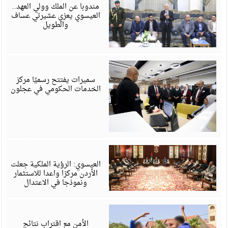
6
مندوبا عن الملك وولي العهد..
العيسوي يعزي عشيرتي عساف
والطويل
أ
6
سميرات يفتتح رسميًا مركز
الخدمات الحكومي في عجلون
أ
6
العيسوي: الرؤية الملكية جعلت
الأردن مركزا واعدا للاستثمار
ونموذجا في الاعتدال
أ
6
الأمن مع اقتراب نتائج