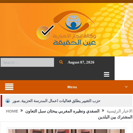
August 07, 2026
Menu
حزب التغيير يطلق فعاليات اعمال المدرسة الحزبية..صور
الاخبار الرئيسية
الصفدي ونظيره المغربي يبحثان سبل التعاون
HOME
الجيش يفتح باب التجنيد لحملة البكالوريوس في الحقوق والقانون
المشترك بين البلدين
بيان اجتماع عمّان:دعم الوصاية الهاشمية التاريخية على المقدسات