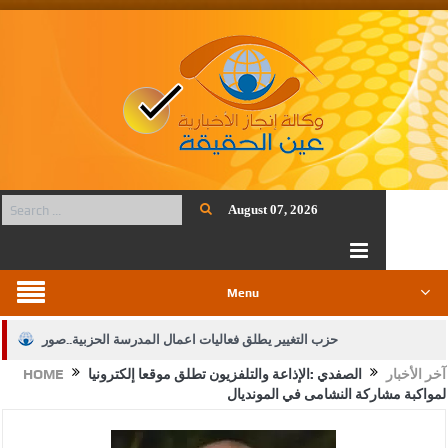
August 07, 2026
Menu
حزب التغيير يطلق فعاليات اعمال المدرسة الحزبية..صور
آخر الأخبار
الصفدي :الإذاعة والتلفزيون تطلق موقعا إلكترونيا
HOME
الجيش يفتح باب التجنيد لحملة البكالوريوس في الحقوق والقانون
لمواكبة مشاركة النشامى في المونديال
بيان اجتماع عمّان:دعم الوصاية الهاشمية التاريخية على المقدسات