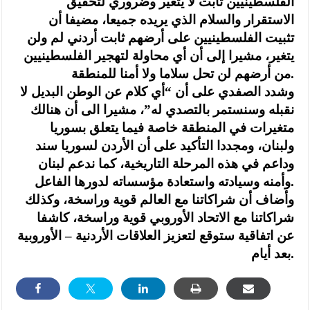
الفلسطينيين ثابت لا يتغير وضروري لتحقيق
الاستقرار والسلام الذي يريده جميعا، مضيفا أن
تثبيت الفلسطينيين على أرضهم ثابت أردني لم ولن
يتغير، مشيرا إلى أن أي محاولة لتهجير الفلسطينيين
من أرضهم لن تحل سلاما ولا أمنا للمنطقة.
وشدد الصفدي على أن “أي كلام عن الوطن البديل لا
نقبله وسنستمر بالتصدي له”، مشيرا الى أن هنالك
متغيرات في المنطقة خاصة فيما يتعلق بسوريا
ولبنان، ومجددا التأكيد على أن الأردن لسوريا سند
وداعم في هذه المرحلة التاريخية، كما ندعم لبنان
وأمنه وسيادته واستعادة مؤسساته لدورها الفاعل.
وأضاف أن شراكاتنا مع العالم قوية وراسخة، وكذلك
شراكاتنا مع الاتحاد الأوروبي قوية وراسخة، كاشفا
عن اتفاقية ستوقع لتعزيز العلاقات الأردنية – الأوروبية
بعد أيام.