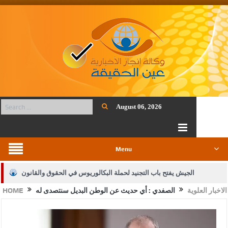
August 06, 2026
Menu
الجيش يفتح باب التجنيد لحملة البكالوريوس في الحقوق والقانون
الاخبار العلوية
الصفدي : أي حديث عن الوطن البديل سنتصدى له
HOME
بيان اجتماع عمّان:دعم الوصاية الهاشمية التاريخية على المقدسات
الإسلامية والمسيحية