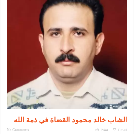
الإسلامية والمسيحية
الأمن يتلف 16 مليون حبة كبتاجون و1480 كغم مواد مخدرة
النواب يقر مشروع تعديل قانون الملكية العقارية
القاضي يلتقي رؤساء تحرير الصحف اليومية ويؤكد حرص مجلس النواب
على شراكة فاعلة مع الإعلام
دعوة المكلفين بخدمة العلم (الدفعة الثالثة) إلى مراجعة منصة خدمة
العلم
الملك يلتقي مجموعة من رفاق السلاح
الملك يتلقى اتصالا هاتفيا من العاهل البحريني
القاضي محمود أحمد فريحات.. مبارك ومزيدا من التوفيق
الشاب خالد محمود القضاة في ذمة الله
No Comments
Print
Email