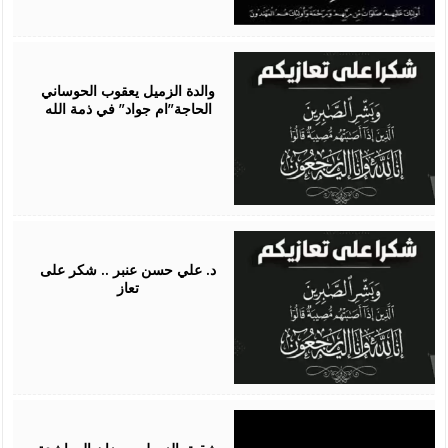
July
30,
2026
​والدة الزميل يعقوب الحوساني
الحاجة”ام جواد” في ذمة الله
July
22,
2026
د. علي حسن عنبر .. شكر على
تعاز
July
20,
2026