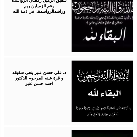
شقيق الزميل رمضان الرواشدة
وعم الزميلين ريم
وراشدالرواشدة.. في ذمة الله
July
18,
2026
د. علي حسن عنبر ينعى شقيقه
و قرة عينه المرحوم الدكتور
احمد حسن عنبر
July
11,