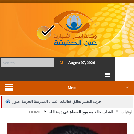
August 07, 2026
Menu
حزب التغيير يطلق فعاليات اعمال المدرسة الحزبية..صور
الوفيات
الشاب خالد محمود القضاة في ذمة الله
HOME
الجيش يفتح باب التجنيد لحملة البكالوريوس في الحقوق والقانون
بيان اجتماع عمّان:دعم الوصاية الهاشمية التاريخية على المقدسات