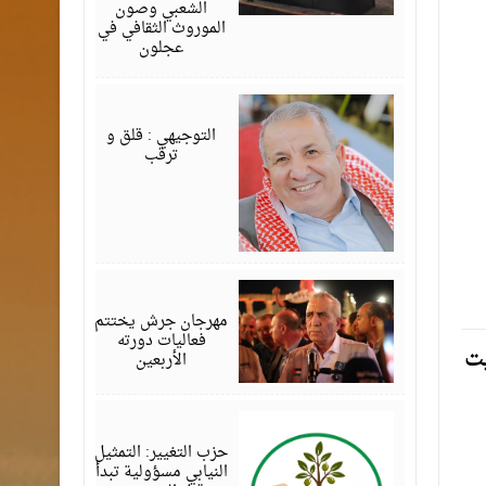
الشعبي وصون
الموروث الثقافي في
عجلون
أغسطس
08,
2026
التوجيهي : قلق و
ترقب
أغسطس
07,
2026
مهرجان جرش يختتم
فعاليات دورته
يت
الأربعين
أغسطس
07,
2026
حزب التغيير: التمثيل
النيابي مسؤولية تبدأ