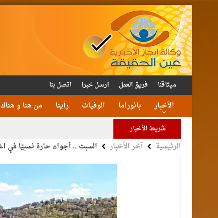
ميثاقنا
فريق العمل
ارسل خبرا
اتصل بنا
الأخبار
بانوراما
الوفيات
رأينا
من هنا و هناك
شريط الأخبار
الرئيسية
آخر الأخبار
السبت .. أجواء حارة نسبيًا في اغ
الأمن يتلف 16 مليون حبة كبتا
القاضي
الملك يتلقى اتصالا هات