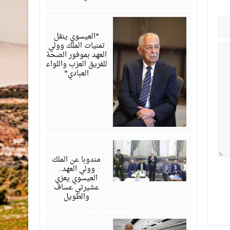
أغسطس
06,
2026
*العيسوي ينقل
تمنيات الملك وولي
العهد بموفور الصحة
للفريق العزب واللواء
العبادي*
أغسطس
06,
2026
مندوبا عن الملك
وولي العهد..
العيسوي يعزي
عشيرتي عساف
والطويل
أغسطس
06,