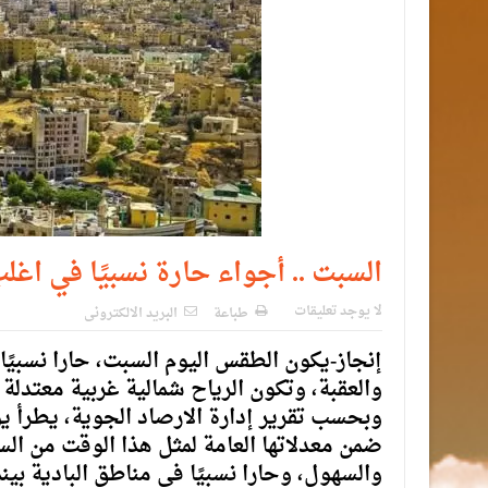
السبت .. أجواء حارة نسبيًا في اغل
لا يوجد تعليقات
طباعة
البريد الالكترونى
إنجاز-يكون الطقس اليوم السبت، حارا نسبيًا 
والعقبة، وتكون الرياح شمالية غربية معتدلة
وبحسب تقرير إدارة الارصاد الجوية، يطرأ ي
ضمن معدلاتها العامة لمثل هذا الوقت من الس
والسهول، وحارا نسبيًا في مناطق البادية بينم