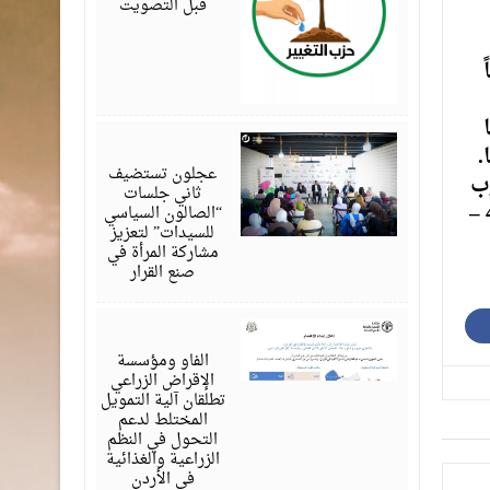
قبل التصويت
أغسطس
.
07,
2026
عجلون تستضيف
 وفي غرب
ثاني جلسات
عمان 33 – 18، وفي المرتفعات الشمالية 31 – 19, وفي مرتفعات الشراة 32 – 18, وفي مناطق البادية 40 –
“الصالون السياسي
للسيدات” لتعزيز
مشاركة المرأة في
صنع القرار
أغسطس
07,
2026
الفاو ومؤسسة
الإقراض الزراعي
تطلقان آلية التمويل
المختلط لدعم
التحول في النظم
الزراعية والغذائية
في الأردن