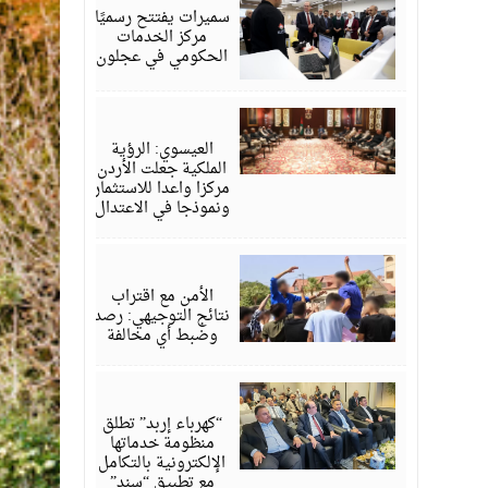
2026
سميرات يفتتح رسميًا
مركز الخدمات
الحكومي في عجلون
أغسطس
06,
2026
العيسوي: الرؤية
الملكية جعلت الأردن
مركزا واعدا للاستثمار
ونموذجا في الاعتدال
أغسطس
06,
2026
الأمن مع اقتراب
نتائج التوجيهي: رصد
وضبط أي مخالفة
أغسطس
06,
2026
“كهرباء إربد” تطلق
منظومة خدماتها
الإلكترونية بالتكامل
مع تطبيق “سند”