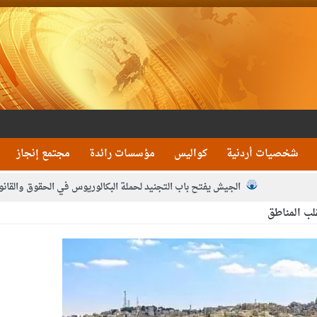
شخصيات أردنية
كواليس
مؤسسات رائدة
مجتمع إنجاز
الجيش يفتح باب التجنيد لحملة البكالوريوس في الحقوق والقانو
لب المناطق
جون و1480 كغم مواد مخدرة
بيان اجتماع عمّان:دع
 يلتقي رؤساء تحرير الصحف اليومية ويؤكد حرص مجلس النواب على شراكة فاعلة م
فيا من العاهل البحريني
الملك يلتقي مجموعة من رفاق السلاح
دعوة ال