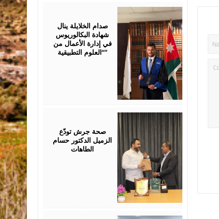
July
23,
2026
صدام الخلايلة ينال
شهادة البكالوريوس
في إدارة الأعمال من
“العلوم التطبيقية”
July
19,
2026
صحة جرش تودّع
الزميل الدكتور حسام
الطاهات
July