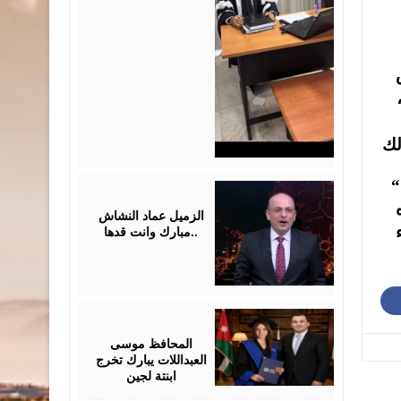
اس
 إبراهيم نصر الله” دراسة 2017، “االمرأة في المثل الشعبي في الأردن وفلسطين” دراسة 2017،
“أنأى كي أراك”، شعر 2005، “حوض مالح”، رواية، 2011، “صورة الطفل الفلسطيني تحت الاحتلال.. دراسة
July
28,
 “الوجوه
2026
الزميل عماد النشاش
..مبارك وانت قدها
اء
July
24,
2026
المحافظ موسى
العبداللات يبارك تخرج
ابنتة لجين