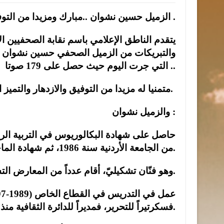
الزميل حسين نشوان ..مبارك ومزيدا من التوفيق .
يتقدم الناطق الإعلامي باسم نقابة الصحفيين 
والتبريكات من الزميل الصحفي حسين نشوان بمنا
التي جرت اليوم حيث حصل على 179 صوتا ..
متمنيا له مزيدا من التوفيق والازدهار والتميز ان شاء الله.
والزميل نشوان :
من الجامعة الأردنية سنة 1986، ثم شهادة الماجستير في التربية من الجامعة نفسها سنة 1996.
وهو فنّان تشكيليّ، أقام عدداً من المعارض التشكيلية الشخصية في الأردن، وشارك في معارض عربية.
فسكرتيراً للتحرير، فمديراً للدائرة الثقافية منذ 2006.