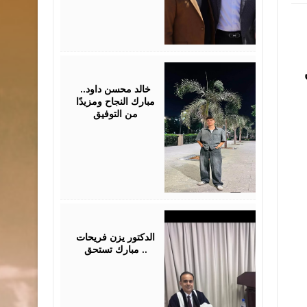
July
30,
2026
خالد محسن داود..
مبارك النجاح ومزيدًا
من التوفيق
July
28,
2026
الدكتور يزن فريحات
مبارك تستحق ..