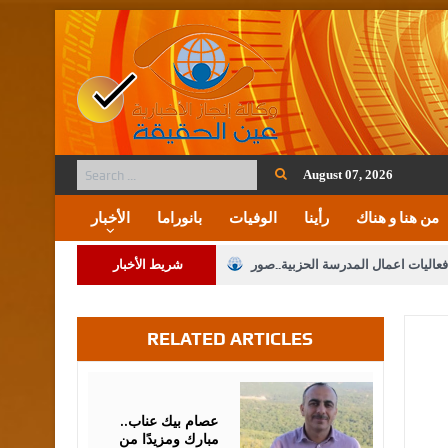
August 07, 2026
من هنا و هناك
رأينا
الوفيات
بانوراما
الأخبار
فعاليات اعمال المدرسة الحزبية..صور
شريط الأخبار
ة على المقدسات الإسلامية والمسيحية
RELATED ARTICLES
 مشروع تعديل قانون الملكية العقارية
الثالثة) إلى مراجعة منصة خدمة العلم
August
07,
2026
 فريحات.. مبارك ومزيدا من التوفيق
عصام بيك عناب..
مبارك ومزيدًا من