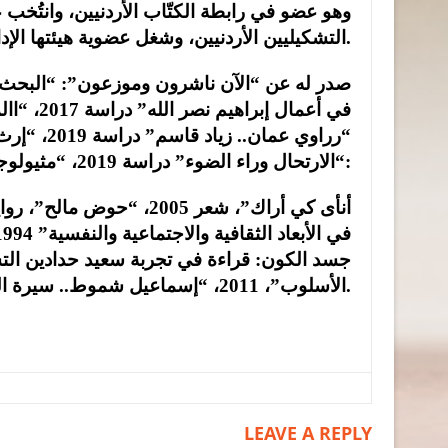
التشكيليين الأردنيين، وشغل عضوية هيئتها الإدارية لدورتين.
“الارتحال وراء الضوء” دراسة 2019، “مثيولوجيا الأنثى في شعر راشد عيسى“، دراسة 2023. وصدر له كذلك:
الأسلوب”، 2011، “إسماعيل شموط.. سيرة الحياة واللوحة”، دراسة 2011.
LEAVE A REPLY