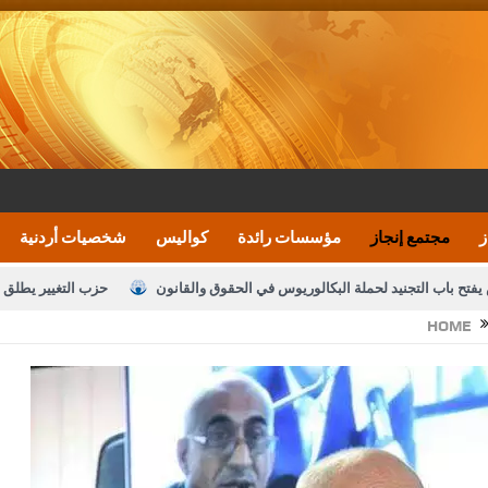
ز
مجتمع إنجاز
مؤسسات رائدة
كواليس
شخصيات أردنية
يفتح باب التجنيد لحملة البكالوريوس في الحقوق والقانون
حزب التغيير يطلق 
HOME
بيان اجتماع عمّان:دعم الوصاية الهاشمية التاريخي
ف اليومية ويؤكد حرص مجلس النواب على شراكة فاعلة مع الإعلام
النواب يقر
الملك يلتقي مجموعة من رفاق السلاح
دعوة المكلفين بخدمة العلم (الدفعة 
القاضي محمود أحمد