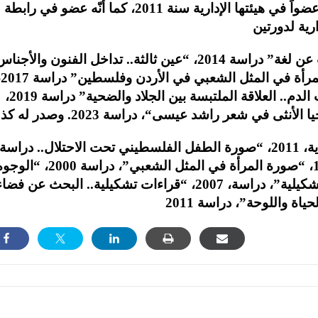
وهو عضو في رابطة الكتّاب الأردنيين، وانتُخب عضواً في هيئتها الإدارية سنة 2011، كما أنّه عضو في رابطة
صدر له عن “الآن ناشرون وموزعون”: “البحث عن لغة” دراسة 2014، “عين ثالثة.. تداخل الفنون والأجن
في أعمال
“رراوي عمان.. زياد قاسم” دراسة 2019، “إرث الدم.. العلاقة الملتبسة بين الجلاد والضحية” دراسة 2019،
في الأبعاد الثقافية والاجتماعية والنفسية” 1994، “صورة المرأة في المثل الشعبي”، دراسة 2000،
جسد الكون: قراءة في تجربة سعيد حدادين التشكيلية”، دراسة، 2007، “قراءات تشكيلية.. البحث عن فض