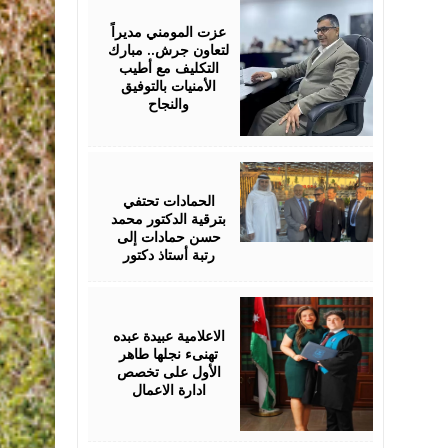
18,
2026
عزت المومني مديراً
لتعاون جرش.. مبارك
التكليف مع أطيب
الأمنيات بالتوفيق
والنجاح
July
17,
2026
الحمادات تحتفي
بترقية الدكتور محمد
حسن حمادات إلى
رتبة أستاذ دكتور
July
16,
2026
الاعلامية عبيدة عبده
تهنىء نجلها طاهر
الأول على تخصص
ادارة الاعمال