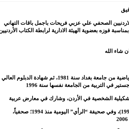
الاردنيين الصحفي علي عزبي فريحات باجمل باقات التهاني
سبة فوزه بعضوية الهيئة الادارية لرابطة الكتاب الأردنيين
حاصل على شهادة البكالوريوس في التربية الرياضية من جامعة بغداد سنة 1981، ثم شهادة الدبلوم العالي
عمل في التدريس في القطاع الخاص (1989-1997)، وفي صحيفة “الرأي” اليومية منذ 1994؛ صحفياً،