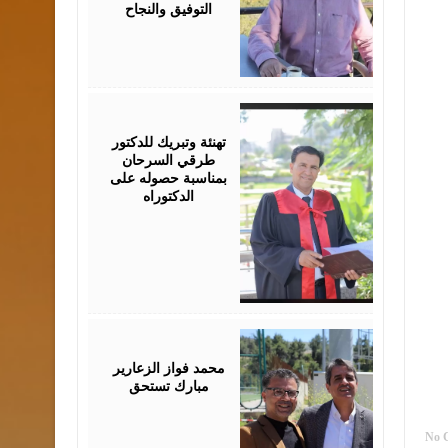
التوفيق والنجاح
August
03,
2026
تهنئة وتبريك للدكتور
طرقي السرحان
بمناسبة حصوله على
الدكتوراه
August
03,
2026
محمد فواز الزعارير
مبارك تستحق
No 