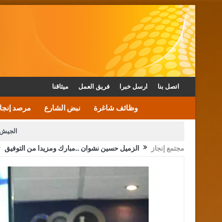
اتصل بنا
ارسل خبرا
فريق العمل
ميثاقنا
وظائف شاغرة
نبض الشارع
مرصد إنجا
الجيش 
مجتمع إنجاز
الزميل حسين نشوان ..مبارك ومزيدا من التوفيق
الأمن يتلف 16 مليون حبة كبتاجون و1480 كغم مواد مخدرة
القاضي يلتقي رؤساء تحرير الصح
الملك يتلقى اتصالا هاتفيا من العاهل البحريني