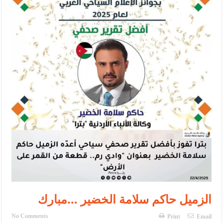
الإسلامية والمسيحية
الأمن يتلف 16 مليون حبة كبتاجون و1480 كغم مواد مخدرة
النواب يقر مشروع تعديل قانون الملكية العقارية
القاضي يلتقي رؤساء تحرير الصحف اليومية ويؤكد حرص مجلس النواب
على شراكة فاعلة مع الإعلام
دعوة المكلفين بخدمة العلم (الدفعة الثالثة) إلى مراجعة منصة خدمة
العلم
الملك يلتقي مجموعة من رفاق السلاح
الملك يتلقى اتصالا هاتفيا من العاهل البحريني
القاضي محمود أحمد فريحات.. مبارك ومزيدا من التوفيق
الزميل حاكم سلامة الخضير …مبارك
No Comments
Print
Email