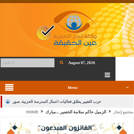
August 07, 2026
Menu
حزب التغيير يطلق فعاليات اعمال المدرسة الحزبية..صور
مجتمع إنجاز
الزميل حاكم سلامة الخضير …مبارك
HOME
الجيش يفتح باب التجنيد لحملة البكالوريوس في الحقوق والقانون
بيان اجتماع عمّان:دعم الوصاية الهاشمية التاريخية على المقدسات