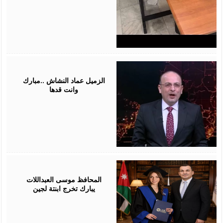
July
28,
2026
الزميل عماد النشاش ..مبارك
وانت قدها
July
24,
2026
المحافظ موسى العبداللات
يبارك تخرج ابنتة لجين