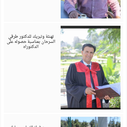
أ
6
تهنئة وتبريك للدكتور طرقي
السرحان بمناسبة حصوله على
الدكتوراه
أ
6