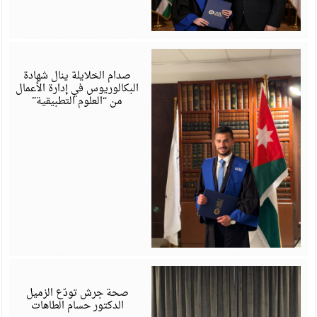
ي
6
صدام الخلايلة ينال شهادة
البكالوريوس في إدارة الأعمال
من “العلوم التطبيقية”
ي
6
صحة جرش تودّع الزميل
الدكتور حسام الطاهات