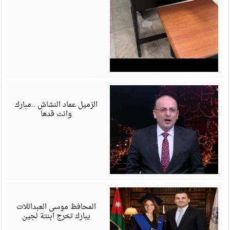
ي
6
الزميل عماد النشاش ..مبارك
وانت قدها
ي
6
المحافظ موسى العبداللات
يبارك تخرج ابنتة لجين