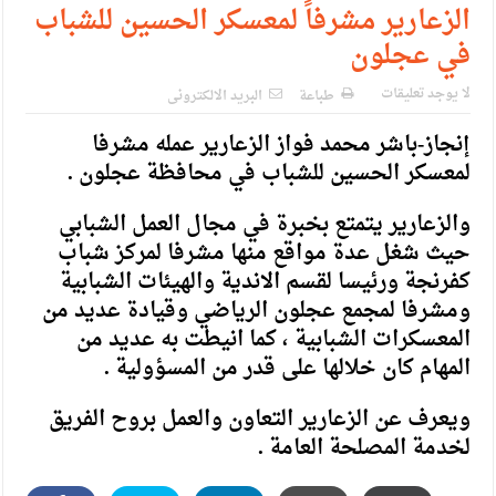
الزعارير مشرفاً لمعسكر الحسين للشباب
في عجلون
لا يوجد تعليقات
طباعة
البريد الالكترونى
إنجاز-باشر محمد فواز الزعارير عمله مشرفا
لمعسكر الحسين للشباب في محافظة عجلون .
والزعارير يتمتع بخبرة في مجال العمل الشبابي
حيث شغل عدة مواقع منها مشرفا لمركز شباب
كفرنجة ورئيسا لقسم الاندية والهيئات الشبابية
ومشرفا لمجمع عجلون الرياضي وقيادة عديد من
المعسكرات الشبابية ، كما انيطت به عديد من
المهام كان خلالها على قدر من المسؤولية .
ويعرف عن الزعارير التعاون والعمل بروح الفريق
لخدمة المصلحة العامة .