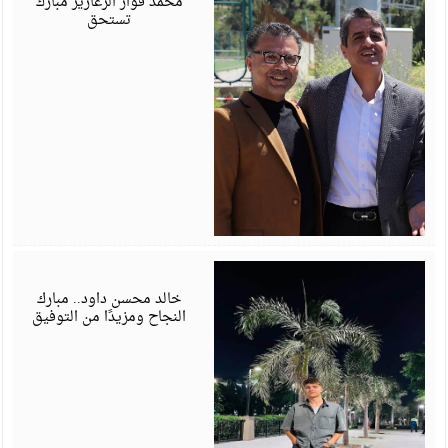
محمد فواز الزعارير مبارك
تستحق
ي
6
خالد محسن داود.. مبارك
النجاح ومزيدًا من التوفيق