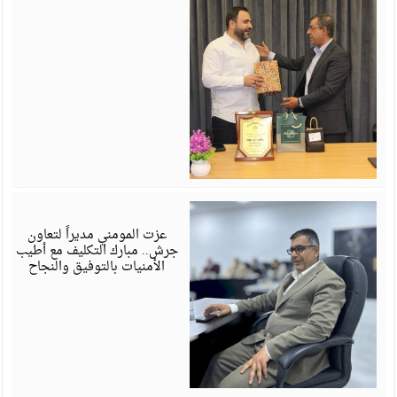
ي
6
عزت المومني مديراً لتعاون
جرش.. مبارك التكليف مع أطيب
الأمنيات بالتوفيق والنجاح