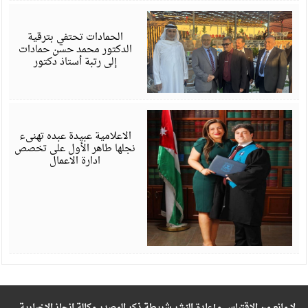
ي
6
الحمادات تحتفي بترقية
الدكتور محمد حسن حمادات
إلى رتبة أستاذ دكتور
ي
6
الاعلامية عبيدة عبده تهنىء
نجلها طاهر الأول على تخصص
ادارة الاعمال
لا مانع من الاقتباس وإعادة النشر شريطة ذكر المصدر وكالة انجاز الإخبارية –