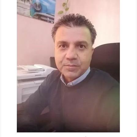
الإسلامية والمسيحية
الأمن يتلف 16 مليون حبة كبتاجون و1480 كغم مواد مخدرة
النواب يقر مشروع تعديل قانون الملكية العقارية
القاضي يلتقي رؤساء تحرير الصحف اليومية ويؤكد حرص مجلس
النواب على شراكة فاعلة مع الإعلام
دعوة المكلفين بخدمة العلم (الدفعة الثالثة) إلى مراجعة منصة خدمة
العلم
الملك يلتقي مجموعة من رفاق السلاح
الملك يتلقى اتصالا هاتفيا من العاهل البحريني
القاضي محمود أحمد فريحات.. مبارك ومزيدا من التوفيق