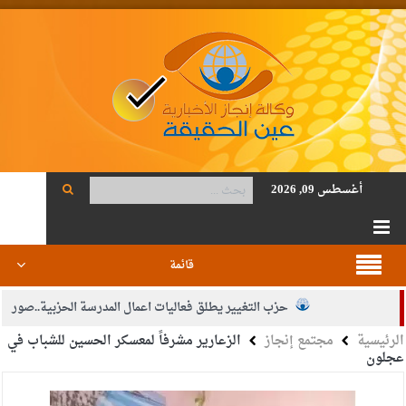
أغسطس 09, 2026
قائمة
حزب التغيير يطلق فعاليات اعمال المدرسة الحزبية..صور
الرئيسية
مجتمع إنجاز
الزعارير مشرفاً لمعسكر الحسين للشباب في
الجيش يفتح باب التجنيد لحملة البكالوريوس في الحقوق والقانون
عجلون
بيان اجتماع عمّان:دعم الوصاية الهاشمية التاريخية على المقدسات