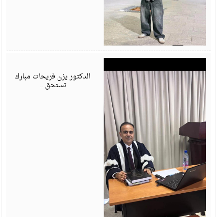
ي
6
الدكتور يزن فريحات مبارك
تستحق ..