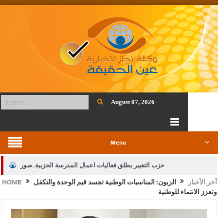
August 07, 2026
Menu
حزب التغيير يطلق فعاليات اعمال المدرسة الحزبية..صور
آخر الأخبار
الزبون: المناسبات الوطنية تجسد قيم الوحدة والتكفل
HOME
الجيش يفتح باب التجنيد لحملة البكالوريوس في الحقوق والقانون
وتعزز الانتماء للوطنية
بيان اجتماع عمّان:دعم الوصاية الهاشمية التاريخية على المقدسات