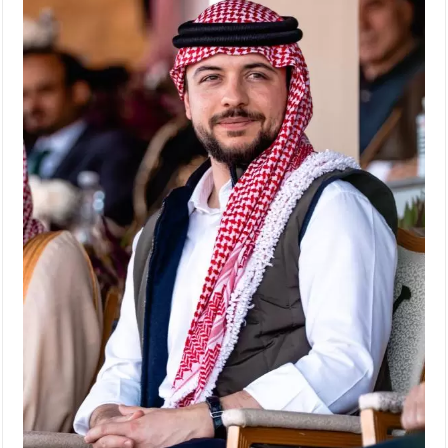
الإسلامية والمسيحية
الأمن يتلف 16 مليون حبة كبتاجون و1480 كغم مواد مخدرة
النواب يقر مشروع تعديل قانون الملكية العقارية
القاضي يلتقي رؤساء تحرير الصحف اليومية ويؤكد حرص مجلس
النواب على شراكة فاعلة مع الإعلام
دعوة المكلفين بخدمة العلم (الدفعة الثالثة) إلى مراجعة منصة خدمة
العلم
الملك يلتقي مجموعة من رفاق السلاح
الملك يتلقى اتصالا هاتفيا من العاهل البحريني
القاضي محمود أحمد فريحات.. مبارك ومزيدا من التوفيق