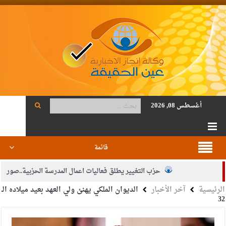
أغسطس 08, 2026
قائمة
حزب التغيير يطلق فعاليات اعمال المدرسة الحزبية..صور
الرئيسية
آخر الأخبار
الديوان الملكي يهنئ ولي العهد بعيد ميلاده الـ
الجيش يفتح باب التجنيد لحملة البكالوريوس في الحقوق والقانون
32
بيان اجتماع عمّان:دعم الوصاية الهاشمية التاريخية على المقدسات