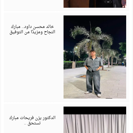
ي
6
خالد محسن داود.. مبارك
النجاح ومزيدًا من التوفيق
ي
6
الدكتور يزن فريحات مبارك
تستحق ..