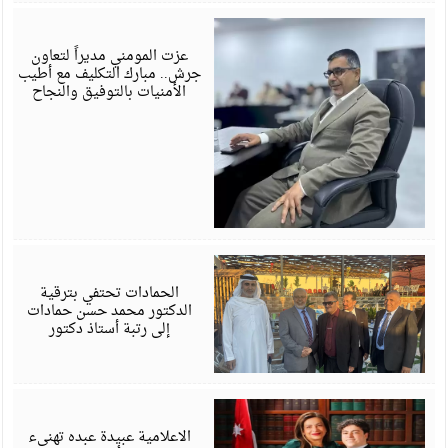
ي
6
عزت المومني مديراً لتعاون
جرش.. مبارك التكليف مع أطيب
الأمنيات بالتوفيق والنجاح
ي
6
الحمادات تحتفي بترقية
الدكتور محمد حسن حمادات
إلى رتبة أستاذ دكتور
ي
6
الاعلامية عبيدة عبده تهنىء