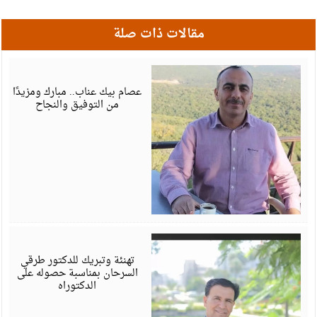
مقالات ذات صلة
أ
6
عصام بيك عناب.. مبارك ومزيدًا
من التوفيق والنجاح
أ
6
تهنئة وتبريك للدكتور طرقي
السرحان بمناسبة حصوله على
الدكتوراه