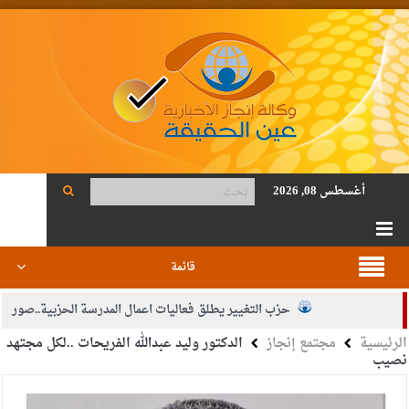
أغسطس 08, 2026
قائمة
حزب التغيير يطلق فعاليات اعمال المدرسة الحزبية..صور
الرئيسية
مجتمع إنجاز
الدكتور وليد عبدالله الفريحات ..لكل مجتهد
الجيش يفتح باب التجنيد لحملة البكالوريوس في الحقوق والقانون
نصيب
بيان اجتماع عمّان:دعم الوصاية الهاشمية التاريخية على المقدسات