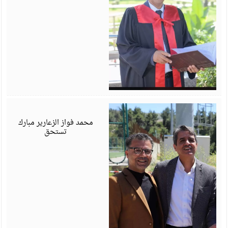
أ
6
محمد فواز الزعارير مبارك
تستحق