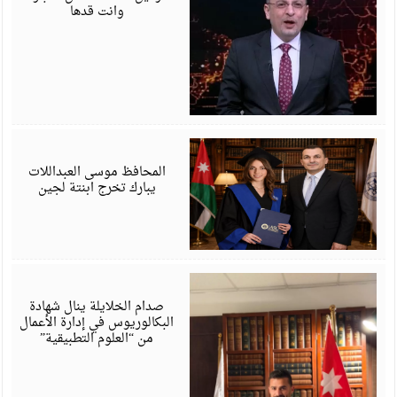
وانت قدها
ي
6
المحافظ موسى العبداللات
يبارك تخرج ابنتة لجين
ي
6
صدام الخلايلة ينال شهادة
البكالوريوس في إدارة الأعمال
من “العلوم التطبيقية”