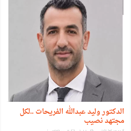
الإسلامية والمسيحية
الأمن يتلف 16 مليون حبة كبتاجون و1480 كغم مواد مخدرة
النواب يقر مشروع تعديل قانون الملكية العقارية
القاضي يلتقي رؤساء تحرير الصحف اليومية ويؤكد حرص مجلس
النواب على شراكة فاعلة مع الإعلام
دعوة المكلفين بخدمة العلم (الدفعة الثالثة) إلى مراجعة منصة خدمة
العلم
الملك يلتقي مجموعة من رفاق السلاح
الملك يتلقى اتصالا هاتفيا من العاهل البحريني
القاضي محمود أحمد فريحات.. مبارك ومزيدا من التوفيق
الدكتور وليد عبدالله الفريحات ..لكل
مجتهد نصيب
لا يوجد تعليقات