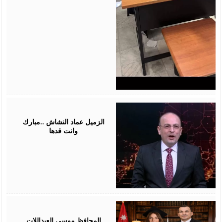
July
28,
2026
الزميل عماد النشاش ..مبارك
وانت قدها
July
24,
2026
المحافظ موسى العبداللات