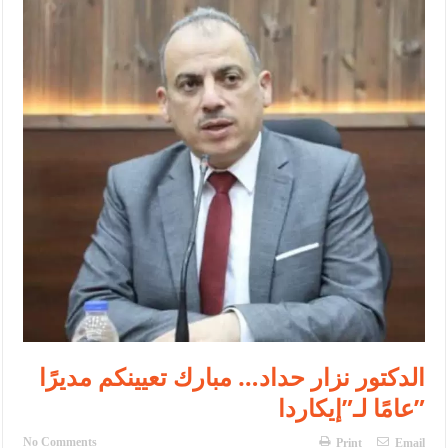
النواب يقر مشروع تعديل قانون الملكية العقارية
تشكيلات إدارية واسعة في الداخلية (اسماء)
القاضي يلتقي رؤساء تحرير الصحف اليومية ويؤكد حرص مجلس النواب
على شراكة فاعلة مع الإعلام
دعوة المكلفين بخدمة العلم (الدفعة الثالثة) إلى مراجعة منصة خدمة
العلم
الملك يلتقي مجموعة من رفاق السلاح
الملك يتلقى اتصالا هاتفيا من العاهل البحريني
القاضي محمود أحمد فريحات.. مبارك ومزيدا من التوفيق
عارف بيك فريحات.. مبارك وبكم تزهو المناصب
الدكتور نزار حداد… مبارك تعيينكم مديرًا
عامًا لـ”إيكاردا”
No Comments
Print
Email