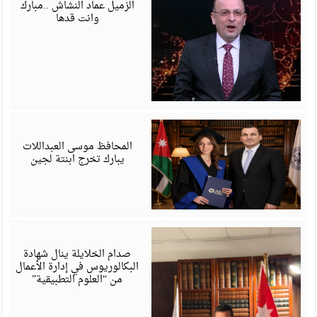
6
الزميل عماد النشاش ..مبارك
وانت قدها
ي
6
المحافظ موسى العبداللات
يبارك تخرج ابنتة لجين
ي
6
صدام الخلايلة ينال شهادة
البكالوريوس في إدارة الأعمال
من “العلوم التطبيقية”