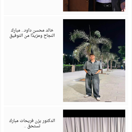
ي
6
خالد محسن داود.. مبارك
النجاح ومزيدًا من التوفيق
ي
6
الدكتور يزن فريحات مبارك
تستحق ..