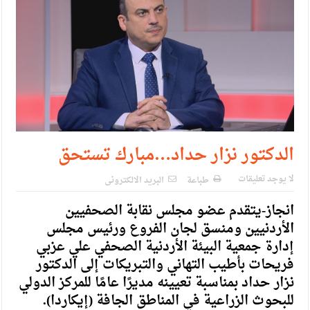
الدكتور نزار حداد…مبارك تستحق
لا يوجد تعليقات
طباعة
البريد الالكترونى
انجاز-يتقدم عضو مجلس نقابة الصحفيين
الأردنيين ومنسق لجان الفروع ورئيس مجلس
إدارة جمعية البيئة الأردنية الصحفي علي عزبي
فريحات بأطيب التهاني والتبريكات إلى الدكتور
نزار حداد بمناسبة تعيينه مديرًا عامًا للمركز الدولي
للبحوث الزراعية في المناطق الجافة (إيكاردا).