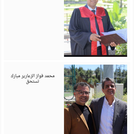
أ
6
محمد فواز الزعارير مبارك
تستحق