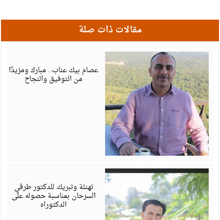
مقالات ذات صلة
أ
6
عصام بيك عناب.. مبارك ومزيدًا
من التوفيق والنجاح
أ
6
تهنئة وتبريك للدكتور طرقي
السرحان بمناسبة حصوله على
الدكتوراه