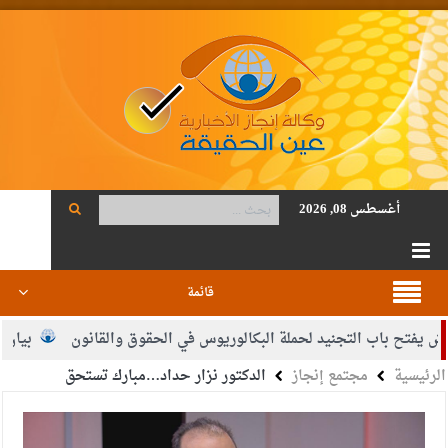
أغسطس 08, 2026
قائمة
باب التجنيد لحملة البكالوريوس في الحقوق والقانون
بيان اجتماع ع
الرئيسية
مجتمع إنجاز
الدكتور نزار حداد…مبارك تستحق
حات.. مبارك ومزيدا من التوفيق