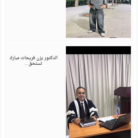
ي
6
الدكتور يزن فريحات مبارك
تستحق ..