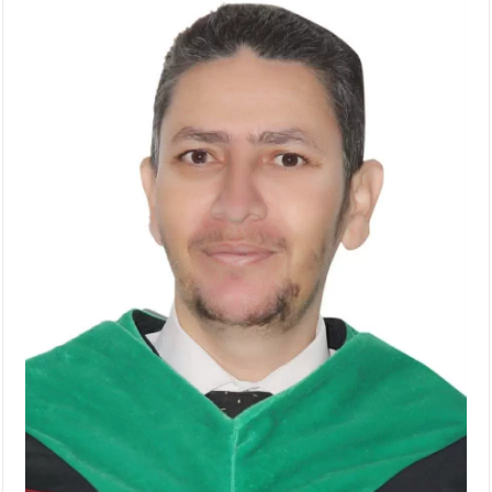
الإسلامية والمسيحية
الأمن يتلف 16 مليون حبة كبتاجون و1480 كغم مواد مخدرة
النواب يقر مشروع تعديل قانون الملكية العقارية
القاضي يلتقي رؤساء تحرير الصحف اليومية ويؤكد حرص مجلس
النواب على شراكة فاعلة مع الإعلام
دعوة المكلفين بخدمة العلم (الدفعة الثالثة) إلى مراجعة منصة خدمة
العلم
الملك يلتقي مجموعة من رفاق السلاح
الملك يتلقى اتصالا هاتفيا من العاهل البحريني
القاضي محمود أحمد فريحات.. مبارك ومزيدا من التوفيق