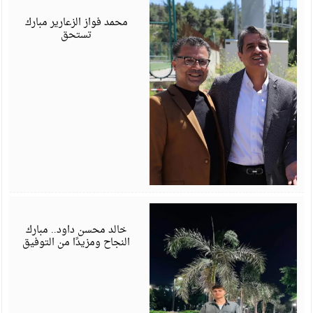
6
محمد فواز الزعارير مبارك
تستحق
ي
6
خالد محسن داود.. مبارك
النجاح ومزيدًا من التوفيق