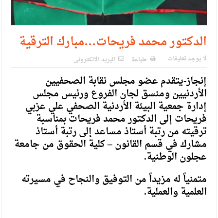
الدكتور محمد فريحات…مبارك الترقية
لا يوجد تعليقات
طباعة
البريد الالكترونى
إنجاز-يتقدم عضو مجلس نقابة الصحفيين
الأردنيين ومنسق لجان الفروع ورئيس مجلس
إدارة جمعية البيئة الأردنية الصحفي علي عزبي
فريحات إلى الدكتور محمد فريحات بمناسبة
ترقيته من رتبة أستاذ مساعد إلى رتبة أستاذ
مشارك في قسم القانون – كلية الحقوق من جامعة
عجلون الوطنية.
متمنياً له مزيداً من التوفيق والنجاح في مسيرته
العلمية والعملية.