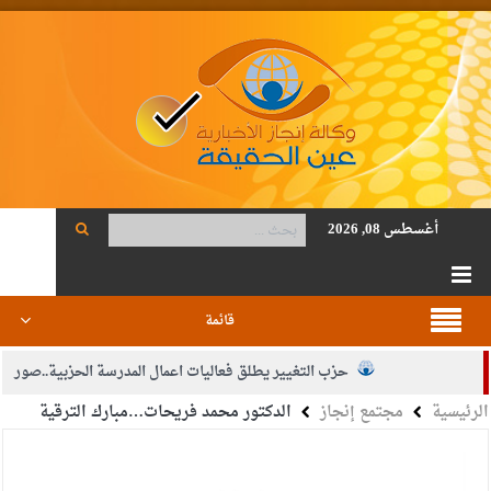
أغسطس 08, 2026
قائمة
حزب التغيير يطلق فعاليات اعمال المدرسة الحزبية..صور
الرئيسية
مجتمع إنجاز
الدكتور محمد فريحات…مبارك الترقية
الجيش يفتح باب التجنيد لحملة البكالوريوس في الحقوق والقانون
بيان اجتماع عمّان:دعم الوصاية الهاشمية التاريخية على المقدسات