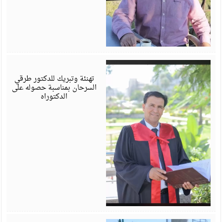
أ
6
تهنئة وتبريك للدكتور طرقي
السرحان بمناسبة حصوله على
الدكتوراه
أ