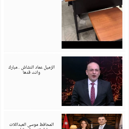
ي
6
الزميل عماد النشاش ..مبارك
وانت قدها
ي
6
المحافظ موسى العبداللات