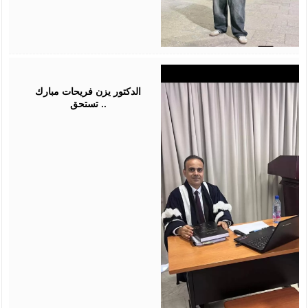
July
28,
2026
الدكتور يزن فريحات مبارك
تستحق ..