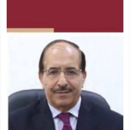
النواب يقر مشروع تعديل قانون الملكية العقارية
تشكيلات إدارية واسعة في الداخلية (اسماء)
القاضي يلتقي رؤساء تحرير الصحف اليومية ويؤكد حرص مجلس النواب
على شراكة فاعلة مع الإعلام
دعوة المكلفين بخدمة العلم (الدفعة الثالثة) إلى مراجعة منصة خدمة
العلم
الملك يلتقي مجموعة من رفاق السلاح
الملك يتلقى اتصالا هاتفيا من العاهل البحريني
القاضي محمود أحمد فريحات.. مبارك ومزيدا من التوفيق
عارف بيك فريحات.. مبارك وبكم تزهو المناصب