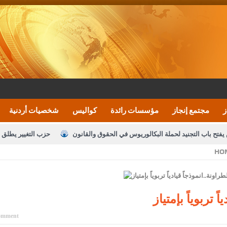
ز
مجتمع إنجاز
مؤسسات رائدة
كواليس
شخصيات أردنية
يفتح باب التجنيد لحملة البكالوريوس في الحقوق والقانون
حزب التغيير يطلق 
HO
بيان اجتماع عمّان:دعم الوصاية الهاشمية التاريخي
ف اليومية ويؤكد حرص مجلس النواب على شراكة فاعلة مع الإعلام
النواب يقر
الملك يلتقي مجموعة من رفاق السلاح
دعوة المكلفين بخدمة العلم (الدفعة 
 تربوياً بإمتياز
القاضي محمود أحمد
omment