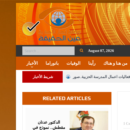
August 07, 2026
من هنا و هناك
رأينا
الوفيات
بانوراما
الأخبار
فعاليات اعمال المدرسة الحزبية..صور
شريط الأخبار
ة على المقدسات الإسلامية والمسيحية
RELATED ARTICLES
 مشروع تعديل قانون الملكية العقارية
الثالثة) إلى مراجعة منصة خدمة العلم
July
09,
2026
 فريحات.. مبارك ومزيدا من التوفيق
الدكتور عدنان
1 C
مقطش.. نموذج في