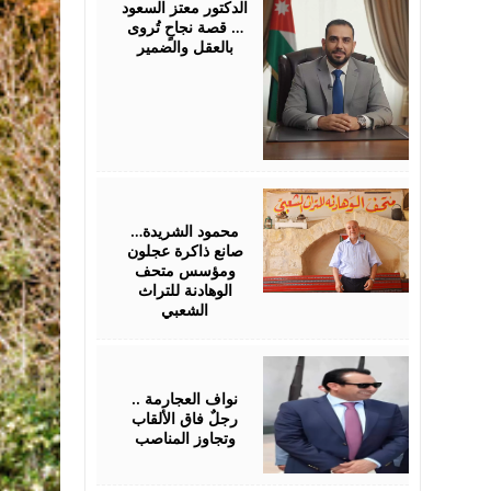
الدكتور معتز السعود
… قصة نجاحٍ تُروى
بالعقل والضمير
October
10,
2025
محمود الشريدة…
صانع ذاكرة عجلون
ومؤسس متحف
الوهادنة للتراث
الشعبي
September
23,
2025
نواف العجارمة ..
رجلٌ فاق الألقاب
وتجاوز المناصب