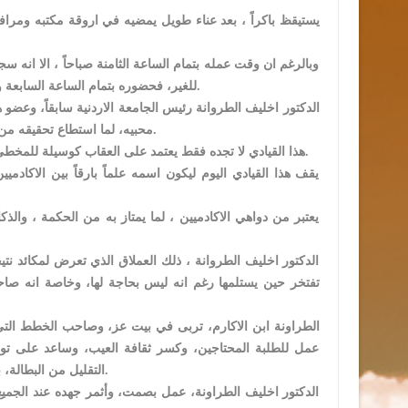
يستيقظ باكراً ، بعد عناء طويل يمضيه في اروقة مكتبه ومراف
وبالرغم ان وقت عمله بتمام الساعة الثامنة صباحاً ، الا انه 
للغير، فحضوره بتمام الساعة السابعة والربع الى مكتبه أثر كثيراً بمن حوله،ودرساً لا يمكن لعقارب الساعة ان تحدد مصيره.
الدكتور اخليف الطروانة رئيس الجامعة الاردنية سابقاً، وع
محبيه، لما استطاع تحقيقه من نجاحات متتالية، واساليب متطورة في النهوض بالخطط التربوية، والمناهج الدراسية.
هذا القيادي لا تجده فقط يعتمد على العقاب كوسيلة للمخطئ، بل يلجأ كـ’اكاديمي تربوي’ الى اعطاء النصح والارشاد لاصلاح المجتمع بما يستطيع.
يقف هذا القيادي اليوم ليكون اسمه علماً بارقاً بين الاكا
يعتبر من دواهي الاكادميين ، لما يمتاز به من الحكمة ، وال
الدكتور اخليف الطروانة ، ذلك العملاق الذي تعرض لمكائد نت
تفتخر حين يستلمها رغم انه ليس بحاجة لها، وخاصة انه صاح
عمل للطلبة المحتاجين، وكسر ثقافة العيب، وساعد على تو
التقليل من البطالة، بالوقت الذي تفشل فيه الكثير من المؤسسات من ايجاد فرصة واحد لاي شخص كان.
الدكتور اخليف الطراونة، عمل بصمت، وأثمر جهده عند الجميع،