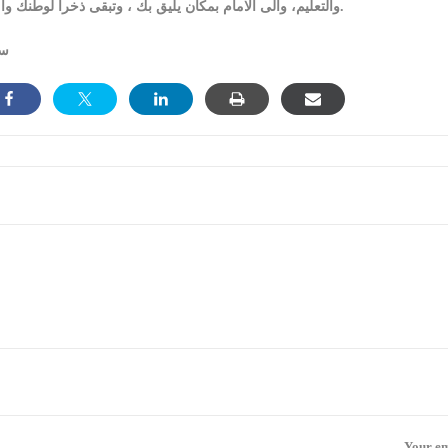
والتعليم، والى الامام بمكان يليق بك ، وتبقى ذخراً لوطنك وامتك.
سر
Your em