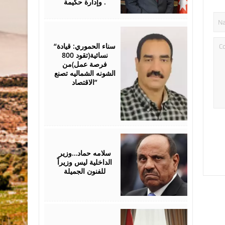
وإدارة حكيمة .
January
31,
2026
“سناء الحموري: قيادة
نسائية(تقود 800
فرصة عمل)من
الشونه الشماليه تصنع
الاقتصاد”
November
09,
2025
سلامه حماد…وزير
الداخلية ليس وزيراً
للفنون الجميلة
October
25,
2025