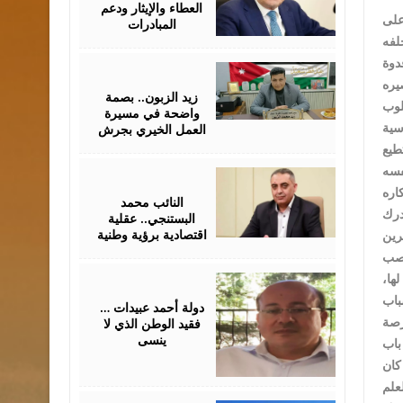
العطاء والإيثار ودعم
على
المبادرات
دوة
April
06,
2026
زيد الزبون.. بصمة
لوب
واضحة في مسيرة
العمل الخيري بجرش
فسه
April
06,
2026
النائب محمد
درك
البستنجي.. عقلية
اقتصادية برؤية وطنية
اصب
March
ها،
27,
2026
دولة أحمد عبيدات …
فقيد الوطن الذي لا
ي يصفها طلبته بالجهنمية ، حيث وقبيل مغادرته الجامعة استطاع تامين 1400 فرصة
ينسى
باب
علم