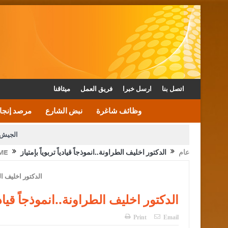
اتصل بنا
ارسل خبرا
فريق العمل
ميثاقنا
وظائف شاغرة
نبض الشارع
مرصد إنجا
الجيش 
عام
الدكتور اخليف الطراونة..انموذجاً قيادياً تربوياً بإمتياز
ME
الأمن يتلف 16 مليون حبة كبتاجون و1480 كغم مواد مخدرة
القاضي يلتقي رؤساء تحرير الصح
الملك يتلقى اتصالا هاتفيا من العاهل البحريني
الدكتور اخليف الطراونة..انموذجاً قيادياً
Print
Email