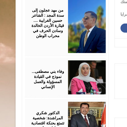
March
23,
2026
من مهد عجلون إلى
ايا
سدة المجد : الشاعر
حسين الغرايبة ….
قيثارة الأردن الخالدة
وسادن الحرف في
محراب الوطن
March
07,
2026
وفاء بني مصطفى…
نموذج في القيادة
المسؤولة والعمل
الإنساني
February
24,
2026
الدكتور شكري
المراشدة: شخصية
تتمتع بحنكة اقتصادية