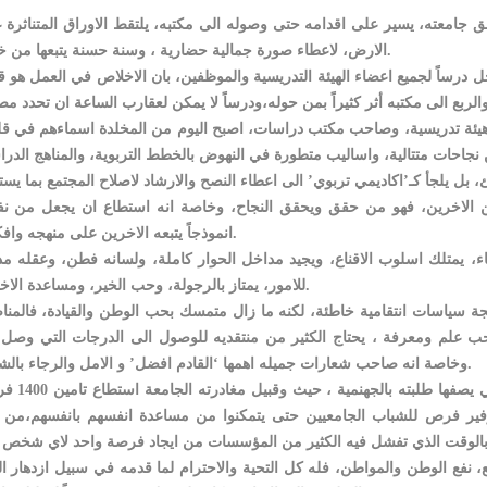
ق جامعته، يسير على اقدامه حتى وصوله الى مكتبه، يلتقط الاوراق المتناثرة 
الارض، لاعطاء صورة جمالية حضارية ، وسنة حسنة يتبعها من خلفه.
سجل درساً لجميع اعضاء الهيئة التدريسية والموظفين، بان الاخلاص في العمل هو ق
ضو هيئة تدريسية، وصاحب مكتب دراسات، اصبح اليوم من المخلدة اسماءهم في ق
دميين الاخرين، فهو من حقق ويحقق النجاح، وخاصة انه استطاع ان يجعل من ن
انموذجاً يتبعه الاخرين على منهجه وافكاره.
ذكاء، يمتلك اسلوب الاقناع، ويجيد مداخل الحوار كاملة، ولسانه فطن، وعقله م
للامور، يمتاز بالرجولة، وحب الخير، ومساعدة الاخرين.
يجة سياسات انتقامية خاطئة، لكنه ما زال متمسك بحب الوطن والقيادة، فالمن
ب علم ومعرفة ، يحتاج الكثير من منتقديه للوصول الى الدرجات التي وصل ل
وخاصة انه صاحب شعارات جميله اهمها ‘القادم افضل’ و الامل والرجاء بالشباب.
الطراونة ابن الاكارم، تربى في بيت عز، وصاحب الخطط الت
فير فرص للشباب الجامعيين حتى يتمكنوا من مساعدة انفسهم بانفسهم،من 
 نفع الوطن والمواطن، فله كل التحية والاحترام لما قدمه في سبيل ازدهار ال