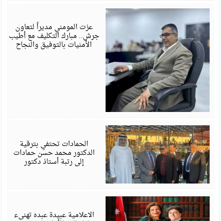
ي
6
عزت المومني مديراً لتعاون
جرش.. مبارك التكليف مع أطيب
الأمنيات بالتوفيق والنجاح
ي
6
الحمادات تحتفي بترقية
الدكتور محمد حسن حمادات
إلى رتبة أستاذ دكتور
ي
6
الاعلامية عبيدة عبده تهنىء