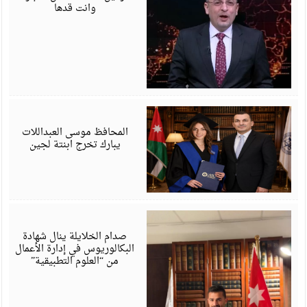
وانت قدها
ي
6
المحافظ موسى العبداللات
يبارك تخرج ابنتة لجين
ي
6
صدام الخلايلة ينال شهادة
البكالوريوس في إدارة الأعمال
من “العلوم التطبيقية”