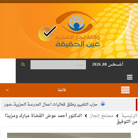
أغسطس 08, 2026
قائمة
حزب التغيير يطلق فعاليات اعمال المدرسة الحزبية..صور
الرئيسية
مجتمع إنجاز
الدكتور أحمد عوض القضاة مبارك ومزيدًا
الجيش يفتح باب التجنيد لحملة البكالوريوس في الحقوق والقانون
من التوفيق
بيان اجتماع عمّان:دعم الوصاية الهاشمية التاريخية على المقدسات