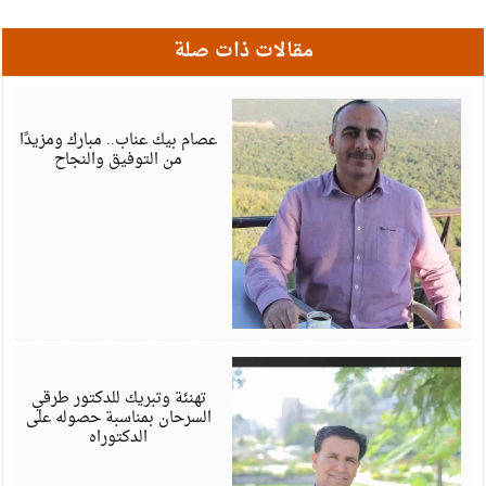
مقالات ذات صلة
أ
6
عصام بيك عناب.. مبارك ومزيدًا
من التوفيق والنجاح
أ
6
تهنئة وتبريك للدكتور طرقي
السرحان بمناسبة حصوله على
الدكتوراه