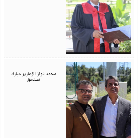
أ
6
محمد فواز الزعارير مبارك
تستحق