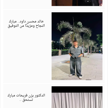
ي
6
خالد محسن داود.. مبارك
النجاح ومزيدًا من التوفيق
ي
6
الدكتور يزن فريحات مبارك
تستحق ..