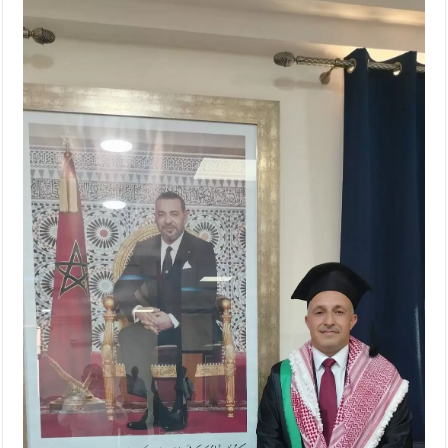
الإسلامية والمسيحية
الأمن يتلف 16 مليون حبة كبتاجون و1480 كغم مواد مخدرة
النواب يقر مشروع تعديل قانون الملكية العقارية
القاضي يلتقي رؤساء تحرير الصحف اليومية ويؤكد حرص مجلس
النواب على شراكة فاعلة مع الإعلام
دعوة المكلفين بخدمة العلم (الدفعة الثالثة) إلى مراجعة منصة خدمة
العلم
الملك يلتقي مجموعة من رفاق السلاح
الملك يتلقى اتصالا هاتفيا من العاهل البحريني
القاضي محمود أحمد فريحات.. مبارك ومزيدا من التوفيق