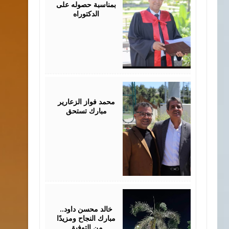
بمناسبة حصوله على
الدكتوراه
August
03,
2026
محمد فواز الزعارير
مبارك تستحق
July
30,
2026
خالد محسن داود..
مبارك النجاح ومزيدًا
من التوفيق