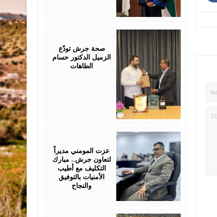
July
19,
2026
صحة جرش تودّع
الزميل الدكتور حسام
الطاهات
July
18,
2026
عزت المومني مديراً
لتعاون جرش.. مبارك
التكليف مع أطيب
الأمنيات بالتوفيق
والنجاح
July