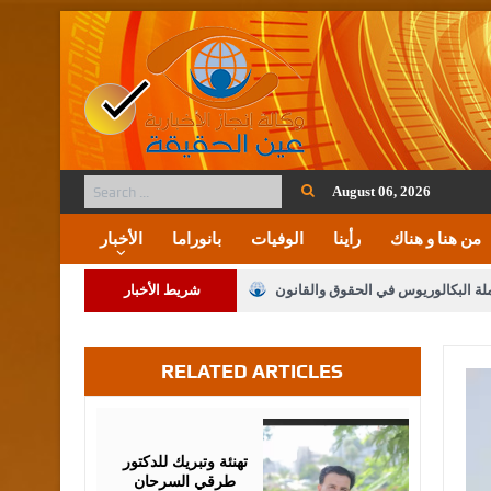
August 06, 2026
من هنا و هناك
رأينا
الوفيات
بانوراما
الأخبار
ملة البكالوريوس في الحقوق والقانون
شريط الأخبار
RELATED ARTICLES
لنواب على شراكة فاعلة مع الإعلام
لملك يلتقي مجموعة من رفاق السلاح
August
03,
2026
فريحات.. مبارك وبكم تزهو المناصب
تهنئة وتبريك للدكتور
طرقي السرحان