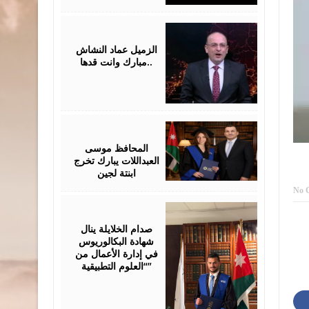
July
28,
2026
الزميل عماد النشاش
..مبارك وانت قدها
July
24,
2026
المحافظ موسى
العبداللات يبارك تخرج
ابنتة لجين
No 
July
23,
2026
صدام الخلايلة ينال
شهادة البكالوريوس
في إدارة الأعمال من
“العلوم التطبيقية”