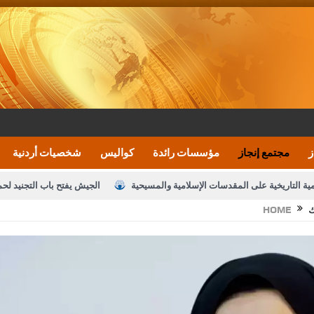
ز
مجتمع إنجاز
مؤسسات رائدة
كواليس
شخصيات أردنية
مية التاريخية على المقدسات الإسلامية والمسيحية
الجيش يفتح باب التجنيد لح
ك
HOME
النواب يقر مشروع تعديل قانون الملكية العقارية
الأمن يتلف 16 مليون حبة كبتاجون و1480 كغم مواد مخدرة
نصة خدمة العلم
القاضي يلتقي رؤساء تحرير الصحف اليومية ويؤكد حرص مجلس ا
رك ومزيدا من التوفيق
الملك يتلقى اتصالا هاتفيا من العاهل البحريني
ا
عارف بيك 