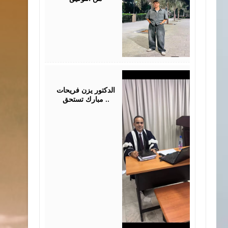
July
28,
2026
الدكتور يزن فريحات
مبارك تستحق ..