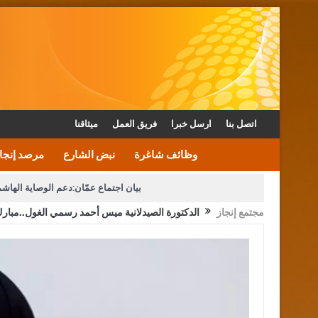
اتصل بنا
ارسل خبرا
فريق العمل
ميثاقنا
وظائف شاغرة
نبض الشارع
مرصد إنجا
بيان اجتماع عمّان:دعم الوصاية الهاش
مجتمع إنجاز
الدكتورة الصيدلانية ميس أحمد رسمي الغول..مبار
دعوة المكلفين بخدمة العلم (الدفعة الثالثة) إلى مراجعة م
القاضي محمود أحمد فريحات.. مبا