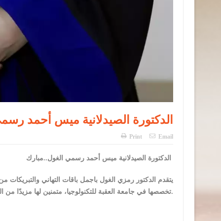
الدكتورة الصيدلانية ميس أحمد رسمي
Print
Email
الدكتورة الصيدلانية ميس أحمد رسمي الغول..مبارك
يتقدم الدكتور رمزي الغول باجمل باقات التهاني والتبريكات م
تخصصها في جامعة العقبة للتكنولوجيا، متمنين لها مزيدًا من التقدم والنجاح والتوفيق في مسيرتها العلمية والعملية.