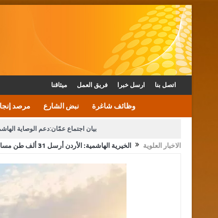
اتصل بنا
ارسل خبرا
فريق العمل
ميثاقنا
وظائف شاغرة
نبض الشارع
مرصد إنجا
بيان اجتماع عمّان:دعم الوصاية الهاش
الاخبار العلوية
الخيرية الهاشمية: الأردن أرسل 31 ألف طن مساعدات إلى غزة
دعوة المكلفين بخدمة العلم (الدفعة الثالثة) إلى مراجعة م
القاضي محمود أحمد فريحات.. مبا