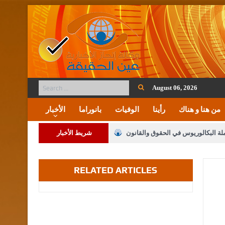
August 06, 2026
من هنا و هناك
رأينا
الوفيات
بانوراما
الأخبار
ملة البكالوريوس في الحقوق والقانون
شريط الأخبار
RELATED ARTICLES
لنواب على شراكة فاعلة مع الإعلام
لملك يلتقي مجموعة من رفاق السلاح
فريحات.. مبارك وبكم تزهو المناصب