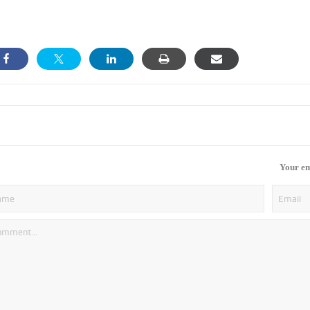
Your em