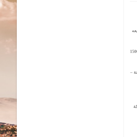
عه
سب الهيئة، على النحو التالي: “غذائي أكثر من 20 ألف طن، إغاثي: قرابة 2400 طن، أدوية ومستلزمات طبية: قرابة 1500
لملك الحسين (1865) شاحنة، موزعة على (1122) شاحنة –
) طائرة بالشراكة