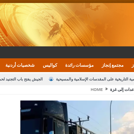
ز
مجتمع إنجاز
مؤسسات رائدة
كواليس
شخصيات أردنية
مية التاريخية على المقدسات الإسلامية والمسيحية
الجيش يفتح باب التجنيد لح
HOME
النواب يقر مشروع تعديل قانون الملكية العقارية
الأمن يتلف 16 مليون حبة كبتاجون و1480 كغم مواد مخدرة
نصة خدمة العلم
القاضي يلتقي رؤساء تحرير الصحف اليومية ويؤكد حرص مجلس ا
رك ومزيدا من التوفيق
الملك يتلقى اتصالا هاتفيا من العاهل البحريني
ا
عارف بيك 