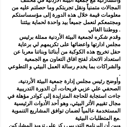
والتشاركية مع جمعية البيئة الأردنية في مختلف
المجالات متمنياً ونقل تجربتكم وما حصلتم عليه من
معلومات قيمة خلال هذه الدورة إلى مؤسساستكم
ومجتمعكم لنعمل جميعاً بيد واحدة لحماية بيئتنا
ووطننا الغالي .
وقدم شكره لجمعية البيئة الأردنية ممثلة برئيس
مجلس ادارتها واعضائها على تكريمهم لي برعاية
حفل تخريج هذه الكوكبة من أبنائنا وبناتنا معربا عن
استعداد الاتحاد لفتح افاق التعاون مع الجمعية
والشراكات بما يخدم رسالة العمل البيئي و التطوعي
.
وأوضح رئيس مجلس إدارة جمعية البيئة الأردنية،
الصحفي علي عزبي فريحات، أن الدورة التدريبية
جاءت استجابة للحاجة المتزايدة إلى كوادر مؤهلة في
مجال تقييم الأثر البيئي، وهو أحد الأدوات الرئيسية
المستخدمة عالمياً لضمان توافق المشاريع التنموية
مع المتطلبات البيئية.
وبين أن البرنامج التدريبي ركز على تزويد المشاركين