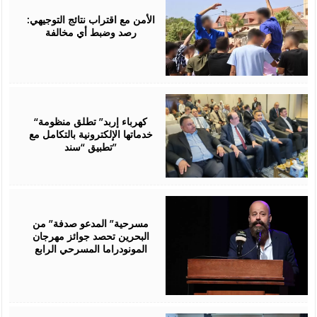
06,
2026
الأمن مع اقتراب نتائج التوجيهي:
رصد وضبط أي مخالفة
August
06,
2026
“كهرباء إربد” تطلق منظومة
خدماتها الإلكترونية بالتكامل مع
تطبيق “سند”
August
06,
2026
مسرحية” المدعو صدفة” من
البحرين تحصد جوائز مهرجان
المونودراما المسرحي الرابع