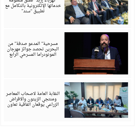
“كهرباء إربد” تطلق منظومة
خدماتها الإلكترونية بالتكامل مع
تطبيق “سند”
أ
6
مسرحية” المدعو صدفة” من
البحرين تحصد جوائز مهرجان
المونودراما المسرحي الرابع
أ
6
النقابة العامة لاصحاب المعاصر
ومنتجي الزيتون والاقراض
الزراعي يوقعان اتفاقية تعاون