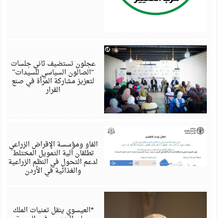
أ
6
عجلون تستضيف ثاني جلسات
“الصالون السياسي للسيدات”
لتعزيز مشاركة المرأة في صنع
القرار
أ
6
الفاو ومؤسسة الإقراض الزراعي
تطلقان آلية التمويل المختلط
لدعم التحول في النظم الزراعية
والغذائية في الأردن
أ
6
*العيسوي ينقل تمنيات الملك