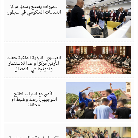
6
سميرات يفتتح رسميًا مركز
الخدمات الحكومي في عجلون
أ
6
العيسوي: الرؤية الملكية جعلت
الأردن مركزا واعدا للاستثمار
ونموذجا في الاعتدال
أ
6
الأمن مع اقتراب نتائج
التوجيهي: رصد وضبط أي
مخالفة
أ
6