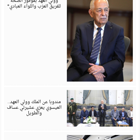
وولي العهد بموفور الصحة
للفريق العزب واللواء العبادي*
أ
6
مندوبا عن الملك وولي العهد..
العيسوي يعزي عشيرتي عساف
والطويل
أ