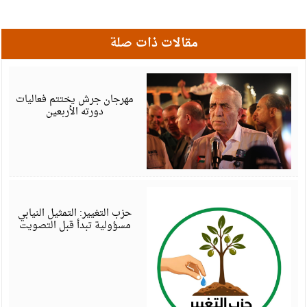
مقالات ذات صلة
أ
6
مهرجان جرش يختتم فعاليات
دورته الأربعين
أ
6
حزب التغيير: التمثيل النيابي
مسؤولية تبدأ قبل التصويت