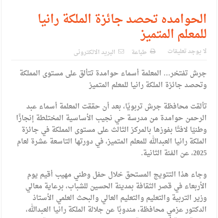
الإسلامية والمسيحية
الحوامده تحصد جائزة الملكة رانيا
الأمن يتلف 16 مليون حبة كبتاجون و1480 كغم مواد مخدرة
للمعلم المتميز
النواب يقر مشروع تعديل قانون الملكية العقارية
لا يوجد تعليقات
طباعة
البريد الالكترونى
القاضي يلتقي رؤساء تحرير الصحف اليومية ويؤكد حرص مجلس
جرش تفتخر… المعلمة أسماء حوامدة تتألق على مستوى المملكة
النواب على شراكة فاعلة مع الإعلام
وتحصد جائزة الملكة رانيا للمعلم المتميز
دعوة المكلفين بخدمة العلم (الدفعة الثالثة) إلى مراجعة منصة خدمة
تألقت محافظة جرش تربويًا، بعد أن حققت المعلمة أسماء عبد
العلم
الرحمن حوامدة من مدرسة حي نجيب الأساسية المختلطة إنجازًا
وطنيًا لافتًا بفوزها بالمركز الثالث على مستوى المملكة في جائزة
الملك يلتقي مجموعة من رفاق السلاح
الملكة رانيا العبدالله للمعلم المتميز، في دورتها التاسعة عشرة لعام
الملك يتلقى اتصالا هاتفيا من العاهل البحريني
2025، عن الفئة الثانية.
القاضي محمود أحمد فريحات.. مبارك ومزيدا من التوفيق
وجاء هذا التتويج المستحق خلال حفل وطني مهيب أقيم يوم
الأربعاء في قصر الثقافة بمدينة الحسين للشباب، برعاية معالي
وزير التربية والتعليم والتعليم العالي والبحث العلمي الأستاذ
الدكتور عزمي محافظة، مندوبًا عن جلالة الملكة رانيا العبدالله،