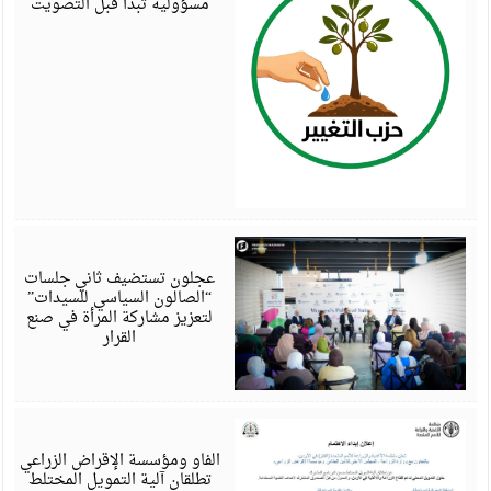
مسؤولية تبدأ قبل التصويت
أ
6
عجلون تستضيف ثاني جلسات
“الصالون السياسي للسيدات”
لتعزيز مشاركة المرأة في صنع
القرار
أ
6
الفاو ومؤسسة الإقراض الزراعي
تطلقان آلية التمويل المختلط