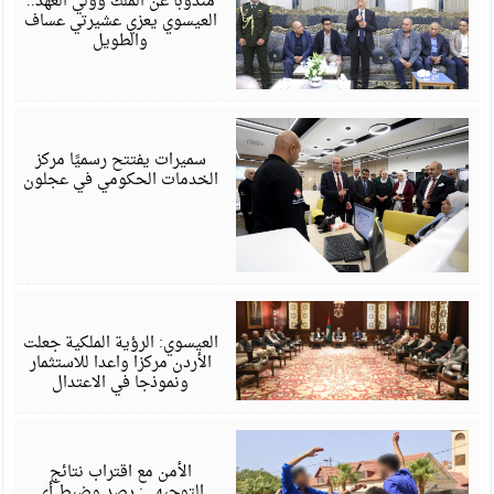
مندوبا عن الملك وولي العهد..
العيسوي يعزي عشيرتي عساف
والطويل
أ
6
سميرات يفتتح رسميًا مركز
الخدمات الحكومي في عجلون
أ
6
العيسوي: الرؤية الملكية جعلت
الأردن مركزا واعدا للاستثمار
ونموذجا في الاعتدال
أ
6
الأمن مع اقتراب نتائج
التوجيهي: رصد وضبط أي