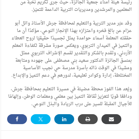
رئيسة هيئة أمناء جمعية الجائزة، حيث جرى تكريم نخبة من
المعلمين والمرشدين ومديريات التربية الداعمة للتميّز.
وقد عبّر مدير التربية والتعليم لمحافظة جرش الأستاذ وائل أبو
عزام عن بالغ فخره واعتزازه بهذا الإنجاز النوعي، مؤكدًا أن ما
حققته المعلمة أسماء حوامدة يمثل تجسيدًا حقيقيًا لروح العطاء
والتميز في الميدان التربوي، ويعكس صورة مشرقة لكفاءة المعلم
الأردني، وتقدم بالشكر والتقدير لقسم الإشراف التربوي ممثل
بمنسق الجائزة الدكتور سعيد بني مصطفى على جهوده ومتابعة
ومشيدًا في الوقت ذاته بأسرة مدرسة حي نجيب الأساسية
المختلطة، إدارة وكوادر تعليمية، لدورهم في دعم التميز والإبداع.
ويُعد هذا الفوز محطة مضيئة في مسيرة التعليم بمحافظة جرش،
ودافعًا قويًا لتعزيز ثقافة التميز بين معلمي ومعلمات الوطن، وإلهامًا
للأجيال المقبلة للسير على درب الريادة والبذل النوعي.