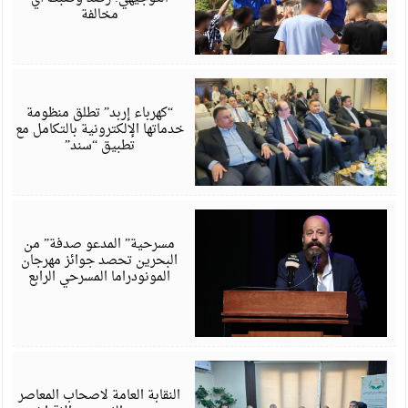
مخالفة
أ
6
“كهرباء إربد” تطلق منظومة
خدماتها الإلكترونية بالتكامل مع
تطبيق “سند”
أ
6
مسرحية” المدعو صدفة” من
البحرين تحصد جوائز مهرجان
المونودراما المسرحي الرابع
أ
6
النقابة العامة لاصحاب المعاصر