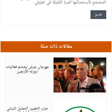
المتصفح لاستخدامها المرة المقبلة في تعليقي.
مقالات ذات صلة
أ
6
مهرجان جرش يختتم فعاليات
دورته الأربعين
أ
6
حزب التغيير: التمثيل النيابي