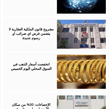
July
15,
2026
مشروع قانون الملكية العقارية لا
يتضمن فرض اي ضرائب او
رسوم جديدة
July
02,
2026
انخفضت أسعار الذهب في
السوق المحلي اليوم الخميس
June
24,
2026
الإحصاءات: 30% من سكان
الأردن ليسوا مسجلين في