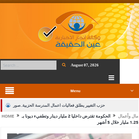
August 07, 2026
Menu
حزب التغيير يطلق فعاليات اعمال المدرسة الحزبية..صور
مال وأعمال
الحكومة تقترض داخليا 2 مليار دينار وتطفيء ديونا بـ
HOME
الجيش يفتح باب التجنيد لحملة البكالوريوس في الحقوق والقانون
1.25 مليار خلال 5 أشهر
بيان اجتماع عمّان:دعم الوصاية الهاشمية التاريخية على المقدسات