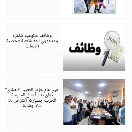
ي
6
وظائف حكومية شاغرة
ومدعوون للمقابلات الشخصية
(اسماء)
ي
6
امين عام حزب التغيير “العبادي”
يعلن بدء أعمال المدرسة
الحزبية بمشاركة أكثر من 50
شاباً وشابة