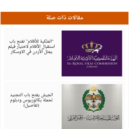
مقالات ذات صلة
ي
6
“الملكية للأفلام” تفتح باب
استقبال الأفلام لاختيار فيلم
يمثل الأردن في الاوسكار
ي
6
الجيش يفتح باب التجنيد
لحملة بكالوريوس ودبلوم
(تفاصيل)