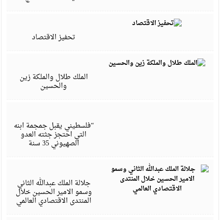
س
7
تحفيز الاقتصاد
س
7
الملك طلال والملكة زين
والحسين
م
7
“فلسطيني يقبل جمجمة ابنه
التي احتجز جثته العدو
الصهيوني 35 سنة
م
7
جلالة الملك عبدالله الثاني
وسمو الامير الحسين خلال
المنتدى الاقتصادي العالمي