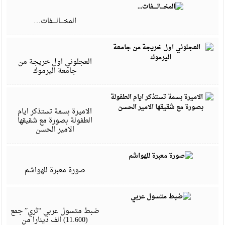
ي
7
المخـــالــــفات…
ي
7
العجلوني اول خريجة من
جامعة اليرموك
م
7
الاميرة بسمة تستذكر ايام
الطفولة بصورة مع شقيقها
الامير الحسن
م
7
صورة معبرة للهواشم
م
9
ضبط متسول عربي “ثري” جمع
(11.600) الف دينارا من