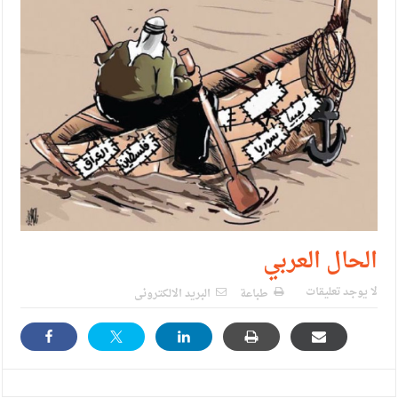
الإسلامية والمسيحية
الأمن يتلف 16 مليون حبة كبتاجون و1480 كغم مواد مخدرة
النواب يقر مشروع تعديل قانون الملكية العقارية
القاضي يلتقي رؤساء تحرير الصحف اليومية ويؤكد حرص مجلس
النواب على شراكة فاعلة مع الإعلام
دعوة المكلفين بخدمة العلم (الدفعة الثالثة) إلى مراجعة منصة خدمة
العلم
الملك يلتقي مجموعة من رفاق السلاح
الحال العربي
الملك يتلقى اتصالا هاتفيا من العاهل البحريني
لا يوجد تعليقات
طباعة
البريد الالكترونى
القاضي محمود أحمد فريحات.. مبارك ومزيدا من التوفيق