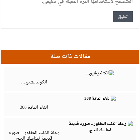
المتصفح لاستخدامها المرة المقبلة في تعليقي.
مقالات ذات صلة
ي
7
الكونديشين…
أ
7
الغاء المادة 308
أ
7
رحلة الذنب المغفور .. صوره
قديمة لمناسك الحج