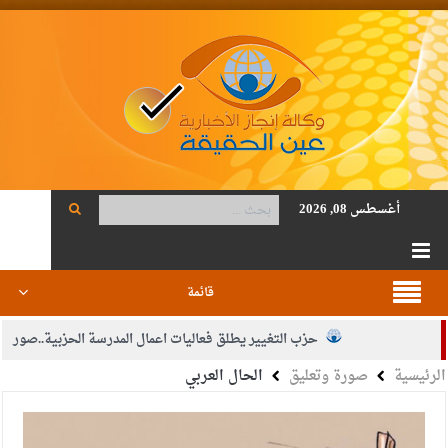
أغسطس 08, 2026
قائمة
حزب التغيير يطلق فعاليات اعمال المدرسة الحزبية..صور
الرئيسية
صورة وتعليق
الحال العربي
الجيش يفتح باب التجنيد لحملة البكالوريوس في الحقوق والقانون
بيان اجتماع عمّان:دعم الوصاية الهاشمية التاريخية على المقدسات