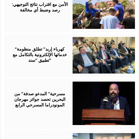
2026
الأمن مع اقتراب نتائج التوجيهي:
رصد وضبط أي مخالفة
August
06,
2026
“كهرباء إربد” تطلق منظومة
خدماتها الإلكترونية بالتكامل مع
تطبيق “سند”
August
06,
2026
مسرحية” المدعو صدفة” من
البحرين تحصد جوائز مهرجان
المونودراما المسرحي الرابع
August
05,