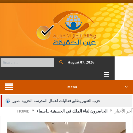
August 07, 2026
Menu
حزب التغيير يطلق فعاليات اعمال المدرسة الحزبية..صور
آخر الأخبار
الحاضرون لقاء الملك في الحسينية ..اسماء
HOME
الجيش يفتح باب التجنيد لحملة البكالوريوس في الحقوق والقانون
بيان اجتماع عمّان:دعم الوصاية الهاشمية التاريخية على المقدسات