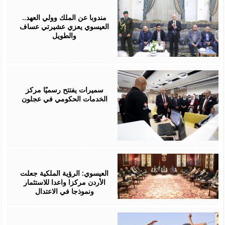
August
06,
2026
مندوبا عن الملك وولي العهد..
العيسوي يعزي عشيرتي عساف
والطويل
August
06,
2026
سميرات يفتتح رسميًا مركز
الخدمات الحكومي في عجلون
August
06,
2026
العيسوي: الرؤية الملكية جعلت
الأردن مركزا واعدا للاستثمار
ونموذجا في الاعتدال
August
06,