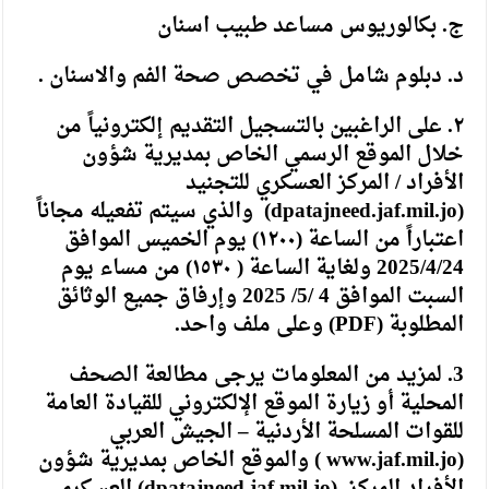
ج. بكالوريوس مساعد طبيب اسنان
د. دبلوم شامل في تخصص صحة الفم والاسنان .
۲. على الراغبين بالتسجيل التقديم إلكترونياً من
خلال الموقع الرسمي الخاص بمديرية شؤون
الأفراد / المركز العسكري للتجنيد
(
dpatajneed.jaf.mil.jo
) والذي سيتم تفعيله مجاناً
اعتباراً من الساعة (۱۲۰۰) يوم الخميس الموافق
2025/4/24 ولغاية الساعة ( ١٥٣٠) من مساء يوم
السبت الموافق 4 /5/ 2025 وإرفاق جميع الوثائق
المطلوبة (PDF) وعلى ملف واحد.
3. لمزيد من المعلومات يرجى مطالعة الصحف
المحلية أو زيارة الموقع الإلكتروني للقيادة العامة
للقوات المسلحة الأردنية – الجيش العربي
(
www.jaf.mil.jo
) والموقع الخاص بمديرية شؤون
الأفراد المركز .(
dpatajneed.jaf.mil.jo
) العسكري