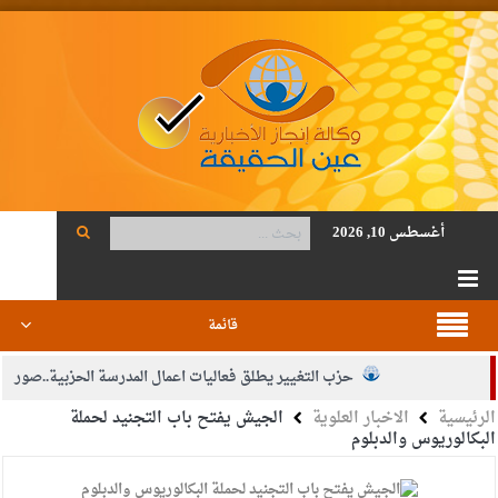
أغسطس 10, 2026
قائمة
حزب التغيير يطلق فعاليات اعمال المدرسة الحزبية..صور
الرئيسية
الاخبار العلوية
الجيش يفتح باب التجنيد لحملة
الجيش يفتح باب التجنيد لحملة البكالوريوس في الحقوق والقانون
البكالوريوس والدبلوم
بيان اجتماع عمّان:دعم الوصاية الهاشمية التاريخية على المقدسات