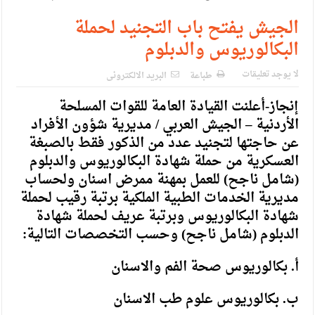
الإسلامية والمسيحية
الجيش يفتح باب التجنيد لحملة
الأمن يتلف 16 مليون حبة كبتاجون و1480 كغم مواد مخدرة
البكالوريوس والدبلوم
النواب يقر مشروع تعديل قانون الملكية العقارية
لا يوجد تعليقات
طباعة
البريد الالكترونى
القاضي يلتقي رؤساء تحرير الصحف اليومية ويؤكد حرص مجلس
إنجاز-أعلنت القيادة العامة للقوات المسلحة
النواب على شراكة فاعلة مع الإعلام
الأردنية – الجيش العربي / مديرية شؤون الأفراد
دعوة المكلفين بخدمة العلم (الدفعة الثالثة) إلى مراجعة منصة خدمة
عن حاجتها لتجنيد عدد من الذكور فقط بالصبغة
العسكرية من حملة شهادة البكالوريوس والدبلوم
العلم
(شامل ناجح) للعمل بمهنة ممرض اسنان ولحساب
الملك يلتقي مجموعة من رفاق السلاح
مديرية الخدمات الطبية الملكية برتبة رقيب لحملة
شهادة البكالوريوس وبرتبة عريف لحملة شهادة
الملك يتلقى اتصالا هاتفيا من العاهل البحريني
الدبلوم (شامل ناجح) وحسب التخصصات التالية:
القاضي محمود أحمد فريحات.. مبارك ومزيدا من التوفيق
أ. بكالوريوس صحة الفم والاسنان
ب. بكالوريوس علوم طب الاسنان