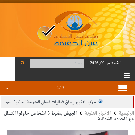
أغسطس 09, 2026
قائمة
حزب التغيير يطلق فعاليات اعمال المدرسة الحزبية..صور
الرئيسية
الاخبار العلوية
الجيش يضبط 5 اشخاص حاولوا التسلل
الجيش يفتح باب التجنيد لحملة البكالوريوس في الحقوق والقانون
عبر الحدود الشمالية
بيان اجتماع عمّان:دعم الوصاية الهاشمية التاريخية على المقدسات