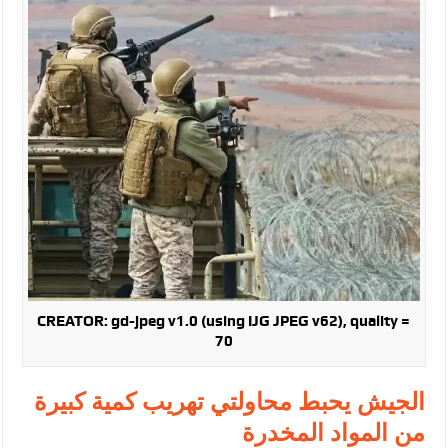
النواب يقر مشروع تعديل قانون الملكية العقارية
تشكيلات إدارية واسعة في الداخلية (اسماء)
القاضي يلتقي رؤساء تحرير الصحف اليومية ويؤكد حرص مجلس النواب
على شراكة فاعلة مع الإعلام
دعوة المكلفين بخدمة العلم (الدفعة الثالثة) إلى مراجعة منصة خدمة
العلم
الملك يلتقي مجموعة من رفاق السلاح
الملك يتلقى اتصالا هاتفيا من العاهل البحريني
القاضي محمود أحمد فريحات.. مبارك ومزيدا من التوفيق
CREATOR: gd-jpeg v1.0 (using IJG JPEG v62), quality =
70
عارف بيك فريحات.. مبارك وبكم تزهو المناصب
الجيش يحبط محاولتي تهريب كمية كبيرة
من المواد المخدرة