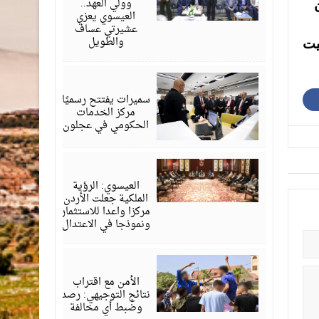
وولي العهد..
مان
العيسوي يعزي
عشيرتي عساف
والطويل
 وفي البحر الميت
أغسطس
06,
2026
سميرات يفتتح رسميًا
مركز الخدمات
الحكومي في عجلون
أغسطس
06,
2026
العيسوي: الرؤية
الملكية جعلت الأردن
مركزا واعدا للاستثمار
ونموذجا في الاعتدال
أغسطس
06,
2026
الأمن مع اقتراب
نتائج التوجيهي: رصد
وضبط أي مخالفة