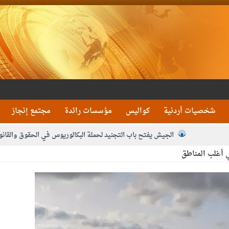
شخصيات أردنية
كواليس
مؤسسات رائدة
مجتمع إنجاز
الجيش يفتح باب التجنيد لحملة البكالوريوس في الحقوق والقانو
ي أغلب المناطق
جون و1480 كغم مواد مخدرة
بيان اجتماع عمّان:دع
 يلتقي رؤساء تحرير الصحف اليومية ويؤكد حرص مجلس النواب على شراكة فاعلة م
فيا من العاهل البحريني
الملك يلتقي مجموعة من رفاق السلاح
دعوة ال