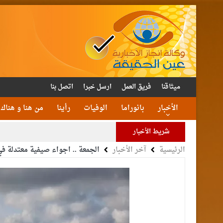
ميثاقنا
فريق العمل
ارسل خبرا
اتصل بنا
الأخبار
بانوراما
الوفيات
رأينا
من هنا و هناك
شريط الأخبار
الرئيسية
آخر الأخبار
الجمعة .. اجواء صيفية معتدلة ف
الأمن يتلف 16 مليون حبة كبتا
القاضي
الملك يتلقى اتصالا هات