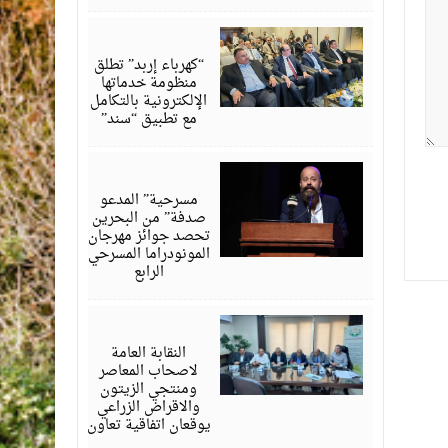
أغسطس
06,
2026
“كهرباء إربد” تطلق
منظومة خدماتها
الإلكترونية بالتكامل
مع تطبيق “سند”
أغسطس
06,
2026
مسرحية” المدعو
صدفة” من البحرين
تحصد جوائز مهرجان
المونودراما المسرحي
الرابع
أغسطس
05,
2026
النقابة العامة
لاصحاب المعاصر
ومنتجي الزيتون
والاقراض الزراعي
يوقعان اتفاقية تعاون