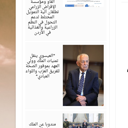
الفاو ومؤسسة
الإقراض الزراعي
تطلقان آلية التمويل
المختلط لدعم
التحول في النظم
الزراعية والغذائية
في الأردن
أغسطس
06,
2026
*العيسوي ينقل
تمنيات الملك وولي
العهد بموفور الصحة
للفريق العزب واللواء
العبادي*
أغسطس
06,
2026
مندوبا عن الملك