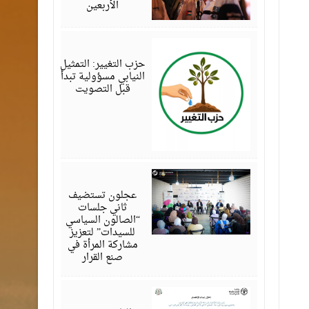
الأربعين
أغسطس
07,
2026
حزب التغيير: التمثيل
النيابي مسؤولية تبدأ
قبل التصويت
أغسطس
07,
2026
عجلون تستضيف
ثاني جلسات
“الصالون السياسي
للسيدات” لتعزيز
مشاركة المرأة في
صنع القرار
أغسطس
07,
2026