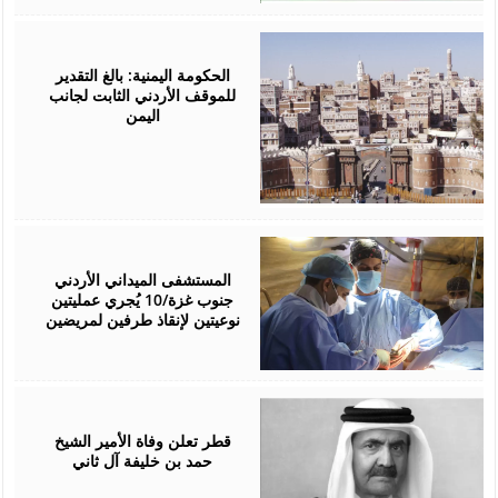
July
18,
2026
الحكومة اليمنية: بالغ التقدير
للموقف الأردني الثابت لجانب
اليمن
July
15,
2026
المستشفى الميداني الأردني
جنوب غزة/10 يُجري عمليتين
نوعيتين لإنقاذ طرفين لمريضين
July
12,
2026
قطر تعلن وفاة الأمير الشيخ
حمد بن خليفة آل ثاني