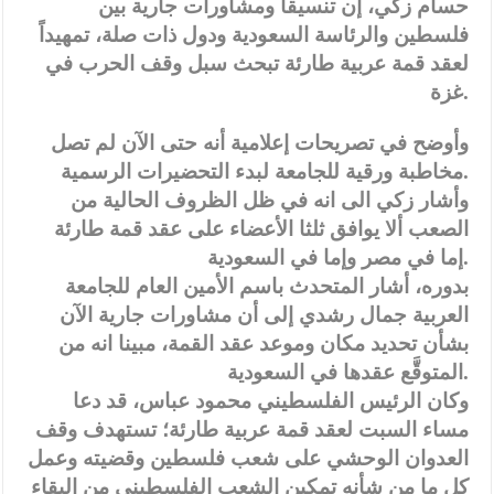
حسام زكي، إن تنسيقا ومشاورات جارية بين
فلسطين والرئاسة السعودية ودول ذات صلة، تمهيداً
لعقد قمة عربية طارئة تبحث سبل وقف الحرب في
غزة.
وأوضح في تصريحات إعلامية أنه حتى الآن لم تصل
مخاطبة ورقية للجامعة لبدء التحضيرات الرسمية.
وأشار زكي الى انه في ظل الظروف الحالية من
الصعب ألا يوافق ثلثا الأعضاء على عقد قمة طارئة
إما في مصر وإما في السعودية.
بدوره، أشار المتحدث باسم الأمين العام للجامعة
العربية جمال رشدي إلى أن مشاورات جارية الآن
بشأن تحديد مكان وموعد عقد القمة، مبينا انه من
المتوقَّع عقدها في السعودية.
وكان الرئيس الفلسطيني محمود عباس، قد دعا
مساء السبت لعقد قمة عربية طارئة؛ تستهدف وقف
العدوان الوحشي على شعب فلسطين وقضيته وعمل
كل ما من شأنه تمكين الشعب الفلسطيني من البقاء