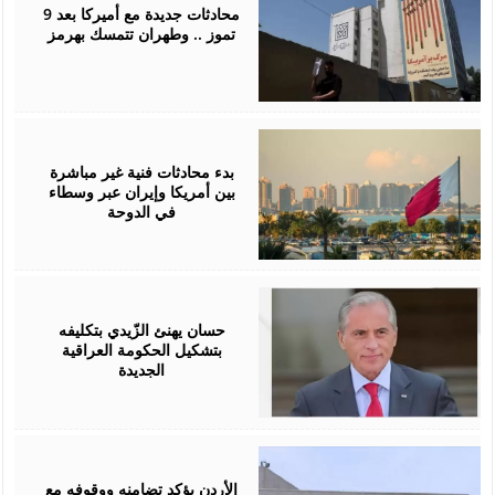
2026
محادثات جديدة مع أميركا بعد 9
تموز .. وطهران تتمسك بهرمز
July
01,
2026
بدء محادثات فنية غير مباشرة
بين أمريكا وإيران عبر وسطاء
في الدوحة
April
28,
2026
حسان يهنئ الزّيدي بتكليفه
بتشكيل الحكومة العراقية
الجديدة
April
25,
2026
الأردن يؤكد تضامنه ووقوفه مع